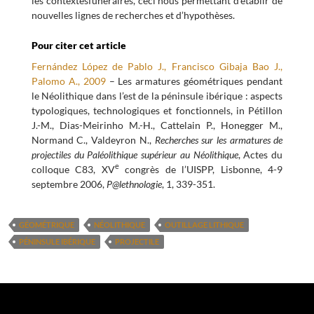
les contextesfunéraires, ceci nous permettant d’établir de
nouvelles lignes de recherches et d’hypothèses.
Pour citer cet article
Fernández López de Pablo J., Francisco Gibaja Bao J.,
Palomo A., 2009
– Les armatures géométriques pendant
le Néolithique dans l’est de la péninsule ibérique : aspects
typologiques, technologiques et fonctionnels, in Pétillon
J.-M., Dias-Meirinho M.-H., Cattelain P., Honegger M.,
Normand C., Valdeyron N.,
Recherches sur les armatures de
projectiles du Paléolithique supérieur au Néolithique
, Actes du
e
colloque C83, XV
congrès de l’UISPP, Lisbonne, 4-9
septembre 2006,
P@lethnologie
, 1, 339-351.
GÉOMÉTRIQUE
NÉOLITHIQUE
OUTILLAGE LITHIQUE
PÉNINSULE IBÉRIQUE
PROJECTILE