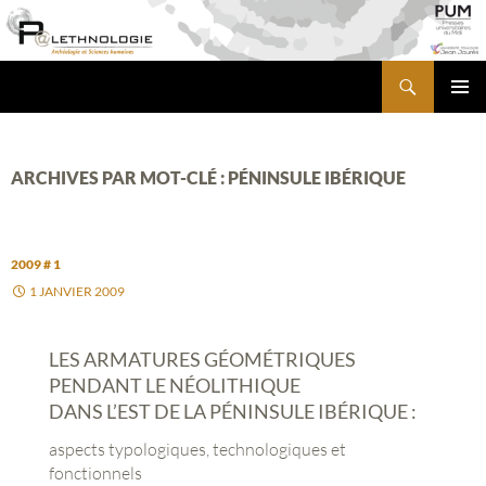
Aller
au
contenu
Recherche
PALETHNOLOGIE
MENU
PRINCI
ARCHIVES PAR MOT-CLÉ : PÉNINSULE IBÉRIQUE
2009 # 1
1 JANVIER 2009
LES ARMATURES GÉOMÉTRIQUES
PENDANT LE NÉOLITHIQUE
DANS L’EST DE LA PÉNINSULE IBÉRIQUE :
aspects typologiques, technologiques et
fonctionnels