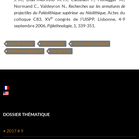
Normand C., Valdeyron N.,
Recherches sur les armatures de
projectiles du Paléolithique supérieur au Néolithique
, Actes du
e
colloque C83, XV
congrès de l’UISPP, Lisbonne, 4-9
septembre 2006,
P@lethnologie
, 1, 339-351.
GÉOMÉTRIQUE
NÉOLITHIQUE
OUTILLAGE LITHIQUE
PÉNINSULE IBÉRIQUE
PROJECTILE
DOSSIER THÉMATIQUE
• 2017 # 9