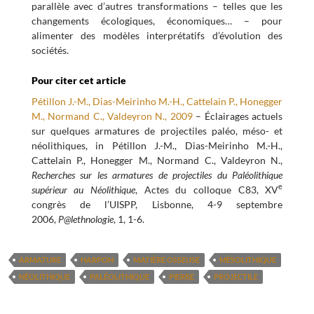
parallèle avec d’autres transformations – telles que les
changements écologiques, économiques… – pour
alimenter des modèles interprétatifs d’évolution des
sociétés.
Pour citer cet article
Pétillon J.-M., Dias-Meirinho M.-H., Cattelain P., Honegger
M., Normand C., Valdeyron N., 2009
– Éclairages actuels
sur quelques armatures de projectiles paléo, méso- et
néolithiques, in Pétillon J.-M., Dias-Meirinho M.-H.,
Cattelain P., Honegger M., Normand C., Valdeyron N.,
Recherches sur les armatures de projectiles du Paléolithique
e
supérieur au Néolithique
, Actes du colloque C83, XV
congrès de l’UISPP, Lisbonne, 4-9 septembre
2006,
P@lethnologie
, 1, 1-6.
ARMATURE
HARPON
MATIÈRE OSSEUSE
MÉSOLITHIQUE
NÉOLITHIQUE
PALÉOLITHIQUE
PIERRE
PROJECTILE