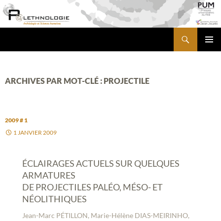
Aller
au
contenu
Recherche
PALETHNOLOGIE
MENU
PRINCI
ARCHIVES PAR MOT-CLÉ : PROJECTILE
2009 # 1
1 JANVIER 2009
ÉCLAIRAGES ACTUELS SUR QUELQUES
ARMATURES
DE PROJECTILES PALÉO, MÉSO- ET
NÉOLITHIQUES
Jean-Marc PÉTILLON, Marie-Hélène DIAS-MEIRINHO,