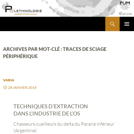
Aller
au
contenu
Recherche
PALETHNOLOGIE
MENU
PRINCI
ARCHIVES PAR MOT-CLÉ : TRACES DE SCIAGE
PÉRIPHÉRIQUE
VARIA
28 JANVIER 2014
TECHNIQUES D’EXTRACTION
DANS L’INDUSTRIE DE L’OS
Chasseurs-cueilleurs du delta du Paraná inférieur
(Argentine)