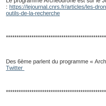
Le programme Archéodrone est sur le 
:
https://lejournal.cnrs.fr/articles/les-d
outils-de-la-recherche
***********************************************
Des 6ème parlent du programme « Arch
Twitter
***********************************************