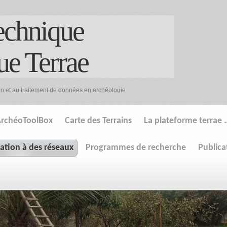
echnique
ue Terrae
on et au traitement de données en archéologie
rchéoToolBox
Carte des Terrains
La plateforme terrae 
pation à des réseaux
Programmes de recherche
Publica