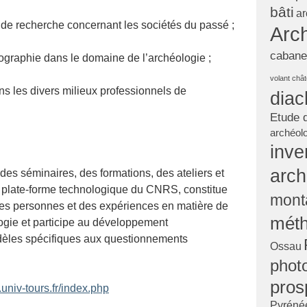
bâti
ar
s de recherche concernant les sociétés du passé ;
Arch
cabane
éographie dans le domaine de l’archéologie ;
volant
châ
ns les divers milieux professionnels de
diac
Etude 
archéol
inve
arch
des séminaires, des formations, des ateliers et
 plate-forme technologique du CNRS, constitue
mont
des personnes et des expériences en matière de
mét
ogie et participe au développement
dèles spécifiques aux questionnements
Ossau
phot
pros
a.univ-tours.fr/index.php
Pyrénée