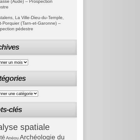
asse (Aude) – Prospection
stre
talens, La Ville-Dieu-du-Temple,
t-Porquier (Tarn-et-Garonne) –
pection pédestre
chives
tégories
ts-clés
lyse spatiale
Archéologie du
ité
Anéou