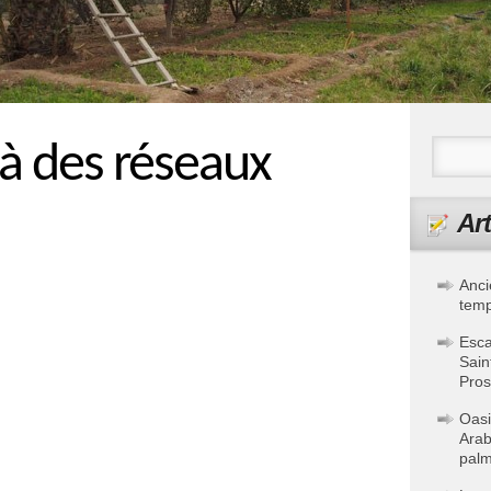
 à des réseaux
Art
Anci
temp
Esca
Sain
Pros
Oasi
Arab
palm