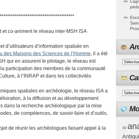
Lagr
péde
****************************************
Esca
Sain
Pros
t et co-animent le réseau inter-MSH ISA
Ar
t d’utilisateurs d’information spatiale en
u des Maisons des Sciences de l’Homme
, il a été
H qui en assurent le pilotage, le réseau est
ec la participation des membres de la communauté
ulture, à l’INRAP et dans les collectivités
Ca
miques spatiales en archéologie, le réseau ISA a
élioration, à la diffusion et au développement
es dans la recherche archéologique par la mise
Mo
des, de compétences, de savoir-faire et d’outils.
ana
bjet de réunir les archéologues faisant appel à la
3D
Antiqu