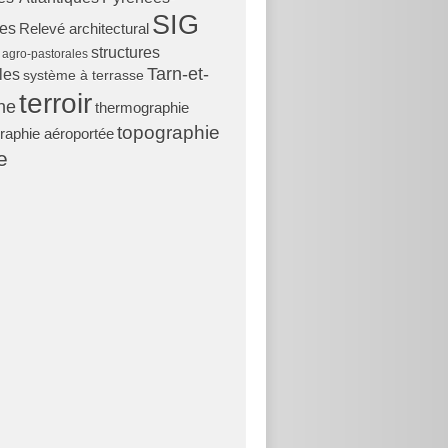
SIG
les
Relevé architectural
structures
s agro-pastorales
Tarn-et-
les
système à terrasse
terroir
ne
thermographie
topographie
raphie aéroportée
e