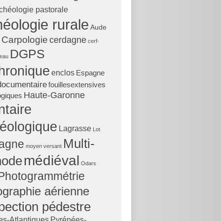
chéologie pastorale
éologie rurale
Aude
Carpologie
cerdagne
cerf-
DGPS
teau
hronique
enclos
Espagne
documentaire
fouillesextensives
Haute-Garonne
ogiques
ntaire
éologique
Lagrasse
Lot
Multi-
agne
moyen versant
médiéval
hode
Odars
Photogrammétrie
ographie aérienne
pection pédestre
s-Atlantiques
Pyrénées-