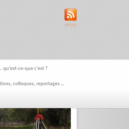
… qu’est-ce-que c’est ?
tions, colloques, reportages …