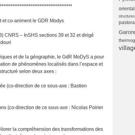
****************************************
orienta
structure
nt et co-animent le GDR Modys
pastora
Garon
CNRS – InSHS sections 39 et 32 et dirigé
thermog
ddouri
villag
riques et de la géographie, le GdR MoDyS a pour
lisation de phénomènes localisés dans l’espace et
tructuré selon deux axes :
rée (co-direction de ce sous-axe : Bastien
ions (co-direction de ce sous-axe : Nicolas Poirier
éliorer la compréhension des transformations des