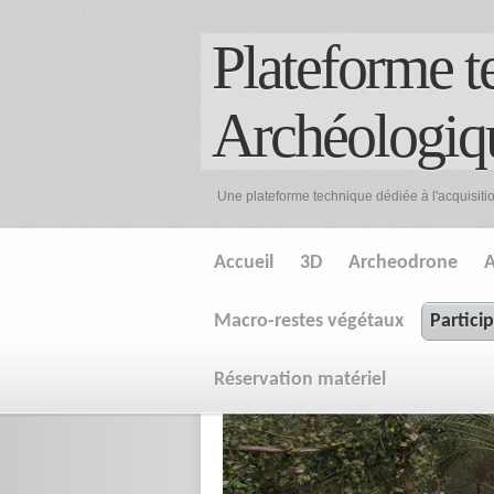
Plateforme t
Archéologiq
Une plateforme technique dédiée à l'acquisiti
Accueil
3D
Archeodrone
A
Macro-restes végétaux
Partici
Réservation matériel