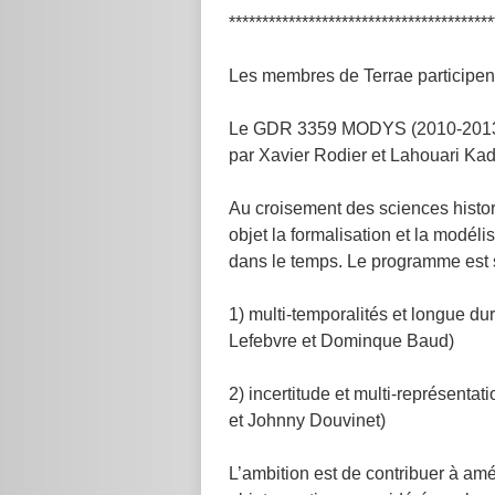
****************************************
Les membres de Terrae participe
Le GDR 3359 MODYS (2010-2013) 
par Xavier Rodier et Lahouari Ka
Au croisement des sciences histo
objet la formalisation et la modé
dans le temps. Le programme est s
1) multi-temporalités et longue du
Lefebvre et Dominque Baud)
2) incertitude et multi-représentat
et Johnny Douvinet)
L’ambition est de contribuer à am