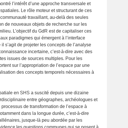
ntré l’intérêt d’une approche transversale et
spatiales. Le rôle moteur et structurant de ces
 communauté travaillant, au-delà des seules
ion de nouveaux objets de recherche sur les
ilieu. L’objectif du GdR est de capitaliser ces
eaux paradigmes qui émergent à l’interface
l s’agit de projeter les concepts de l’analyse
connaissance incertaine, c’est-à-dire avec des
es issues de sources multiples. Pour les
ortent sur l’appropriation de l’espace par une
alisation des concepts temporels nécessaires à
spatiale en SHS a suscité depuis une dizaine
rdisciplinaire entre géographes, archéologues et
s processus de transformation de l’espace à
notamment dans la longue durée, c’est-à-dire
millénaires, jusque-là peu abordée par les
évidence les questions communes qui se posent à