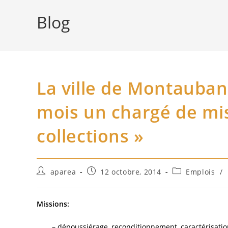
Blog
La ville de Montauban
mois un chargé de mi
collections »
Auteur/autrice
Publication
Post
aparea
12 octobre, 2014
Emplois
/
de
publiée :
category:
la
publication :
Missions:
– dépoussiérage, reconditionnement, caractérisation