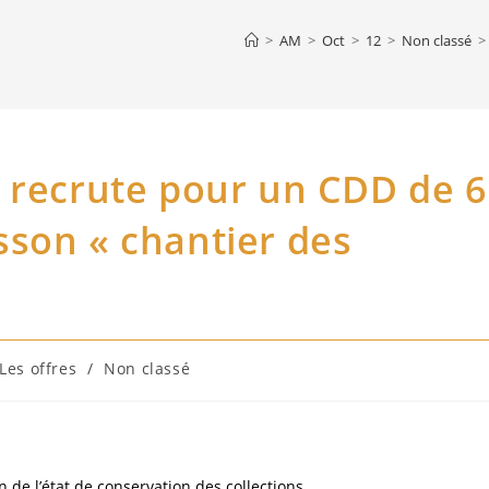
>
AM
>
Oct
>
12
>
Non classé
>
 recrute pour un CDD de 6
sson « chantier des
Les offres
/
Non classé
 de l’état de conservation des collections