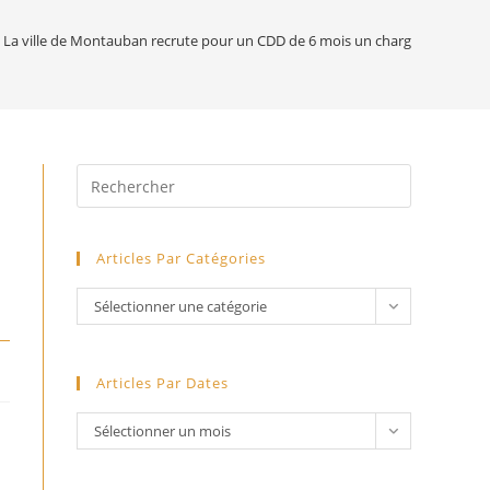
website
La ville de Montauban recrute pour un CDD de 6 mois un chargé de misson «
search
Press
Escape
to
Articles Par Catégories
close
the
Articles
Sélectionner une catégorie
search
par
panel.
catégories
Articles Par Dates
articles
Sélectionner un mois
par
dates