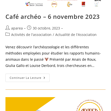
Café archéo – 6 novembre 2023
Auteur/autrice
Publication
aparea
30 octobre, 2023
de
publiée :
Post
Activités de l'association
/
Actualité de l'Association
la
category:
publication :
Venez découvrir l’archéozoologie et les différentes
méthodes employées pour étudier les rapports humains-
animaux dans le passé
Présenté par Anaïs de Roux,
Giulia Gallo et Louise Derbord, trois chercheuses en…
Café
Continuer La Lecture
Archéo
–
6
Novembre
2023