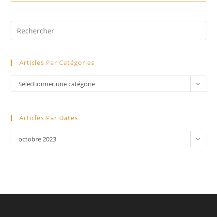
Le
16
Octobre
Pre
Es
to
Articles Par Catégories
clo
the
Articles
Sélectionner une catégorie
sea
par
pan
catégories
Articles Par Dates
articles
octobre 2023
par
dates