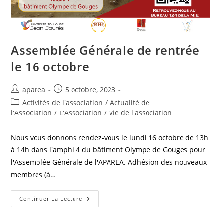
Assemblée Générale de rentrée
le 16 octobre
Auteur/autrice
Publication
aparea
5 octobre, 2023
de
publiée :
Post
Activités de l'association
/
Actualité de
la
category:
l'Association
/
L'Association
/
Vie de l'association
publication :
Nous vous donnons rendez-vous le lundi 16 octobre de 13h
à 14h dans l'amphi 4 du bâtiment Olympe de Gouges pour
l'Assemblée Générale de l'APAREA. Adhésion des nouveaux
membres (à…
Assemblée
Continuer La Lecture
Générale
De
Rentrée