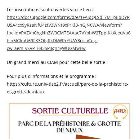
Les inscriptions sont ouvertes via ce lien :
https://docs.google.com/forms/d/e/1FAIpQLSd_7MTpEbDYR
USA4cx9yRzaNfU4ztV3WNt9xPrKl3-hGJN0WA/viewform?
fbclid=PAZXh0bgNhZW0CMTEAAac7VYohW2TppiKkXeeuVb6
tsn5IGkbU69FK3OIgRkDkWRrYUAY3oi-nCeg-
cw_aem_vSVP_H435P3gn4yWUGMwEw
Un grand merci au CIAM pour cette belle sortie !
Pour plus d’informations et le programme :
https://culture.univ-tlse2.fr/accueil/parc-de-la-prehistoire-
et-grotte-de-niaux