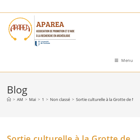
Skip
to
content
Menu
Blog
>
AM
>
Mai
>
1
>
Non classé
>
Sortie culturelle à la Grotte de Nia
Sortie culturelle à la Grotte de