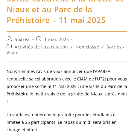
Niaux et au Parc de la
Préhistoire – 11 mai 2025
Auteur/autrice
Publication
aparea
1 mai, 2025
de
publiée :
Post
Activités de l'association
/
Non classé
/
Sorties -
la
category:
Visites
publication :
Nous sommes ravis de vous annoncer que l’APAREA
renouvelle sa collaboration avec le CIAM de l’UT2J pour vous
proposer une sortie le 11 mai 2025 : une visite du Parc de la
Préhistoire le matin suivie de la grotte de Niaux l’après midi
!
La sortie est entièrement gratuite pour les étudiants et
limitée à 25 participants. Le repas du midi sera pris en
charge et offert.