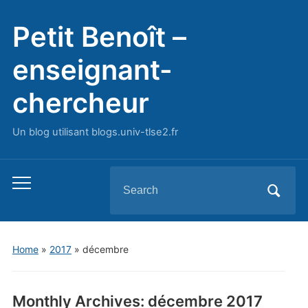
Petit Benoît –
enseignant-
chercheur
Un blog utilisant blogs.univ-tlse2.fr
Search
Toggle
for:
mobile
menu
Home
»
2017
»
décembre
Monthly Archives:
décembre 2017