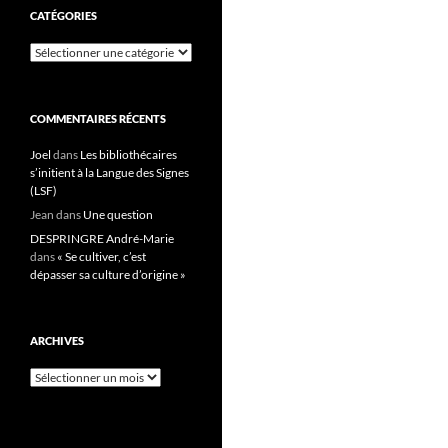
CATÉGORIES
Catégories
COMMENTAIRES RÉCENTS
Joel
dans
Les bibliothécaires
s’initient à la Langue des Signes
(LSF)
Jean
dans
Une question
DESPRINGRE André-Marie
dans
« Se cultiver, c’est
dépasser sa culture d’origine »
ARCHIVES
Archives