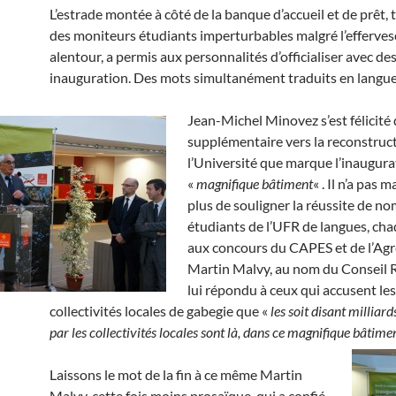
L’estrade montée à côté de la banque d’accueil et de prêt,
des moniteurs étudiants imperturbables malgré l’efferve
alentour, a permis aux personnalités d’officialiser avec de
inauguration. Des mots simultanément traduits en langue
Jean-Michel Minovez s’est félicité 
supplémentaire vers la reconstruc
l’Université que marque l’inaugura
«
magnifique bâtiment
« . Il n’a pas
plus de souligner la réussite de n
étudiants de l’UFR de langues, ch
aux concours du CAPES et de l’Agr
Martin Malvy, au nom du Conseil R
lui répondu à ceux qui accusent les
collectivités locales de gabegie que «
les soit disant milliard
par les collectivités locales sont là, dans ce magnifique bâtim
Laissons le mot de la fin à ce même Martin
Malvy, cette fois moins prosaïque, qui a confié