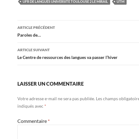
UFR DE LANGUES UNIVERSITÉ TOULOUSE 2 LE MIRAIL
UTM
Navigation
ARTICLE PRÉCÉDENT
des
Paroles de…
articles
ARTICLE SUIVANT
Le Centre de ressources des langues va passer l’hiver
LAISSER UN COMMENTAIRE
Votre adresse e-mail ne sera pas publiée.
Les champs obligatoir
indiqués avec
*
Commentaire
*