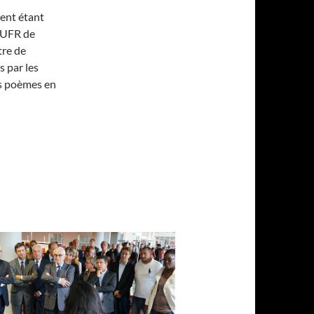
ment étant
e UFR de
tre de
s par les
es poèmes en