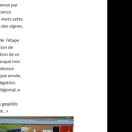
 tenue par
scence
s mots cette
 des signes.
de l’étape
tion de
tion de ce
 manqué non
ombreux
aque année,
égation.
égional, a
s gaspillés
ent…
«