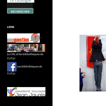
LIENS
–
Le CRL et les bibliothèques de
l'UT2J
Les bibliothèques de
l'UT2J