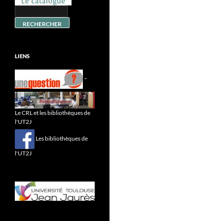
LIENS
–
Le CRL et les bibliothèques de
l'UT2J
Les bibliothèques de
l'UT2J