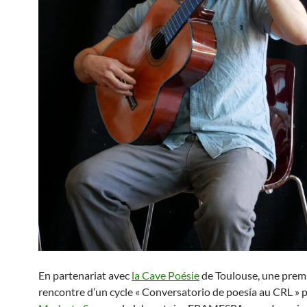
En partenariat avec
la Cave Poésie
de Toulouse, une prem
rencontre d’un cycle « Conversatorio de poesía au CRL » 