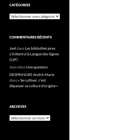
CATÉGORIES
Catégories
COMMENTAIRES RÉCENTS
Joel
dans
Les bibliothécaires
s’initient à la Langue des Signes
(LSF)
Jean
dans
Une question
DESPRINGRE André-Marie
dans
« Se cultiver, c’est
dépasser sa culture d’origine »
ARCHIVES
Archives