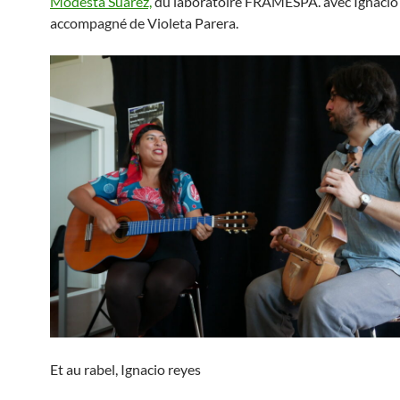
Modesta Suarez,
du laboratoire FRAMESPA. avec Ignacio
accompagné de Violeta Parera.
Et au rabel, Ignacio reyes