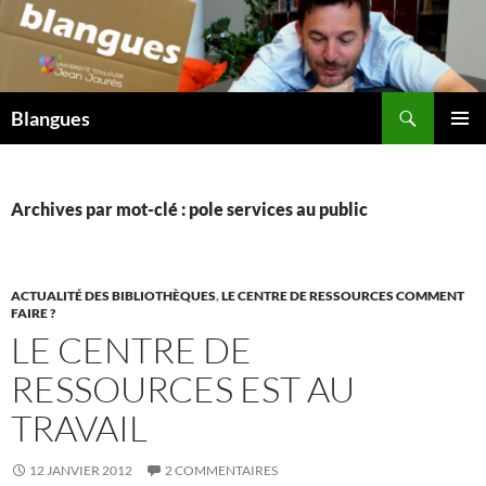
Aller
au
contenu
Recherche
Blangues
MENU
PRINCI
Archives par mot-clé : pole services au public
ACTUALITÉ DES BIBLIOTHÈQUES
,
LE CENTRE DE RESSOURCES COMMENT
FAIRE ?
LE CENTRE DE
RESSOURCES EST AU
TRAVAIL
12 JANVIER 2012
2 COMMENTAIRES