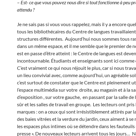
–
Est- ce que vous pouvez nous dire si tout fonctionne à peu 
attendu ?
Je ne sais pas si vous vous rappelez, mais il y a encore qu
tous les bibliothécaires du Centre de langues travaillaien
structures différentes. Aujourd’hui nous sommes tous r
dans un même espace, et il me semble que le premier de no
est en passe d’être atteint : le Centre de langues est deve
incontournable. Étudiants et enseignants sont ici comme
C’est vraiment ce qui nous réjouit le plus, car si nous trav
un lieu convivial avec, comme aujourd’hui, un agréable sole
c’est surtout de constater que le Centre est pleinement uti
l’espace multimédia sur votre droite, au magasin et à la sa
d’exposition , sur votre gauche, en passant par la salle de 
sûr et les salles de travail en groupe. Les lecteurs ont pris
marques : on a ceux qui sont irrésistiblement attirés par l
des baies vitrées et la verdure du jardin, ceux aiment à se 
les espaces plus intimes où se détendre dans les fauteuils 
presse ». De nouveaux lecteurs arrivent tous les jours… N