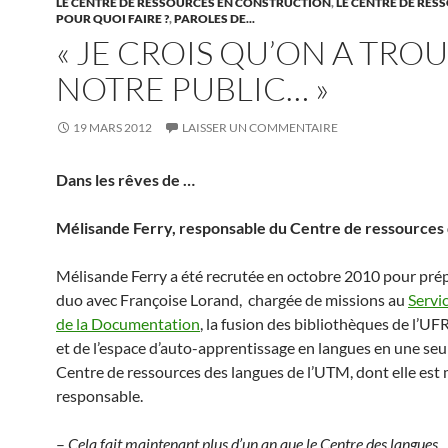
LE CENTRE DE RESSOURCES EN CONSTRUCTION
,
LE CENTRE DE RES
POUR QUOI FAIRE ?
,
PAROLES DE...
« JE CROIS QU’ON A TRO
NOTRE PUBLIC… »
19 MARS 2012
LAISSER UN COMMENTAIRE
Dans les rêves de …
Mélisande Ferry, responsable du Centre de ressources 
Mélisande Ferry a été recrutée en octobre 2010 pour prép
duo avec Françoise Lorand, chargée de missions au
Serv
de la Documentation
, la fusion des bibliothèques de l’UF
et de l’espace d’auto-apprentissage en langues en une seule
Centre de ressources des langues de l’UTM, dont elle est
responsable.
–
Cela fait maintenant plus d’un an que le Centre des langues