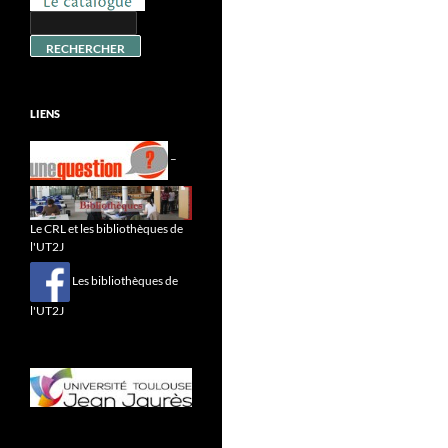
LIENS
–
Le CRL et les bibliothèques de
l'UT2J
Les bibliothèques de
l'UT2J