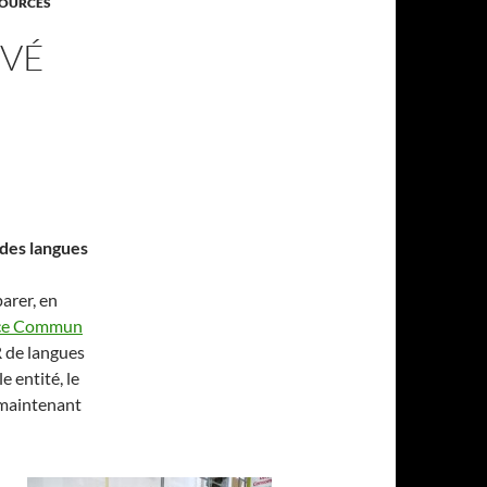
SOURCES
UVÉ
des langues
arer, en
ice Commun
R de langues
 entité, le
 maintenant