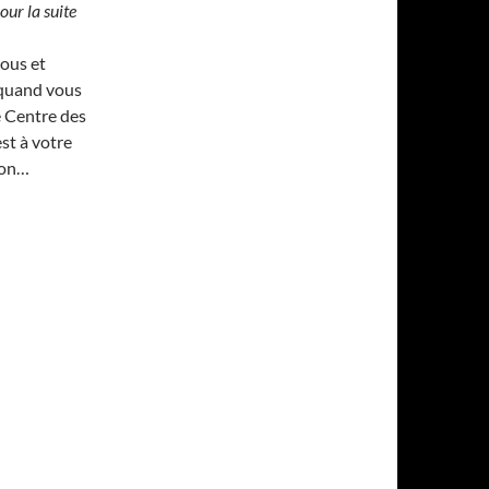
our la suite
vous et
quand vous
e Centre des
st à votre
ion…