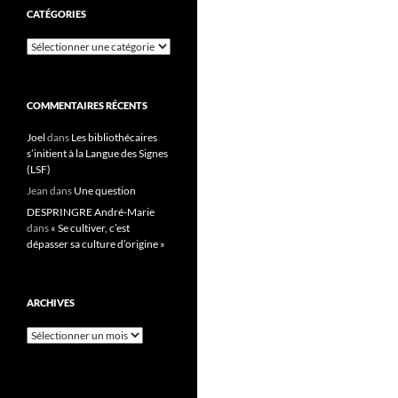
CATÉGORIES
Catégories
COMMENTAIRES RÉCENTS
Joel
dans
Les bibliothécaires
s’initient à la Langue des Signes
(LSF)
Jean
dans
Une question
DESPRINGRE André-Marie
dans
« Se cultiver, c’est
dépasser sa culture d’origine »
ARCHIVES
Archives