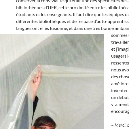
conserver la convivialité qui était une des spécificités de
bibliothèques d’UFR, cette proximité entre les bibliothécai
étudiants et les enseignants. Il faut dire que les équipes d
différentes bibliothèques et de l’espace d’auto-apprentis
langues ont elles fusionné, et dans une très bonne ambia
sommes 
travaille
et j’imag
usagers l
ressenten
nous avo
des chos
améliorer
inventer
un début 
vraiment 
encoura
–
Merci, 