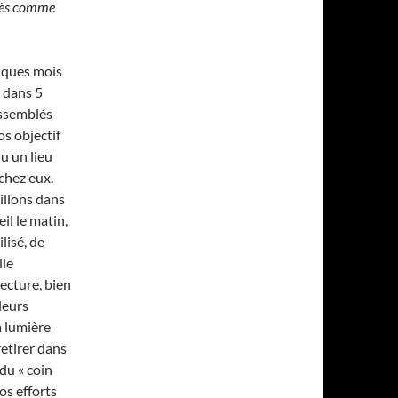
près comme
elques mois
t dans 5
assemblés
s objectif
nu un lieu
 chez eux.
aillons dans
il le matin,
lisé, de
lle
lecture, bien
 leurs
a lumière
retirer dans
du « coin
os efforts