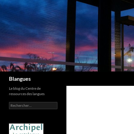
Aller
au
contenu
Recherche
Blangues
Le blog du Centre de
ressources des langues
Rechercher :