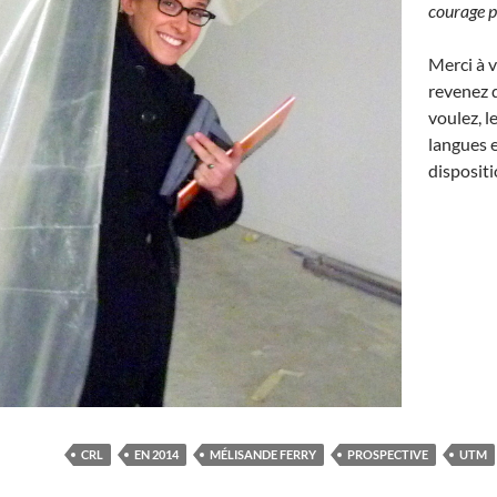
courage p
Merci à 
revenez 
voulez, l
langues e
disposit
CRL
EN 2014
MÉLISANDE FERRY
PROSPECTIVE
UTM