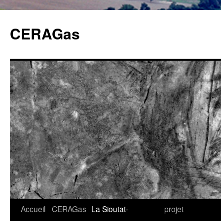
Aller
au
CERAGas
contenu
Accueil
CERAGas
La Sioutat-
projet