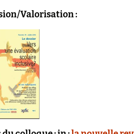
sion/Valorisation :
 du colloque : in :
la nouvelle re