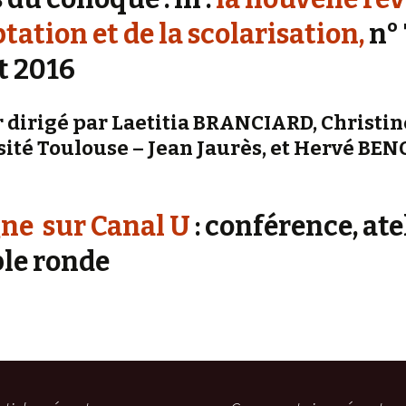
ptation et de la scolarisation,
n° 
et 2016
r dirigé par Laetitia BRANCIARD, Christin
ité Toulouse – Jean Jaurès, et Hervé BENO
gne sur Canal U
: conférence, ate
ble ronde