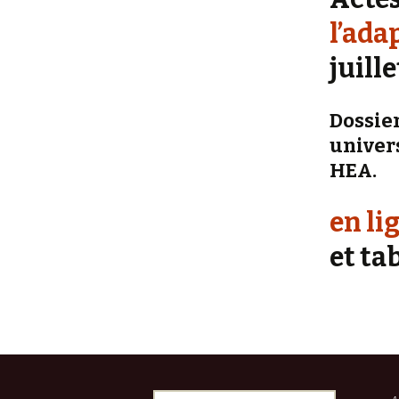
l’ada
juill
Dossie
univers
HEA.
en li
et ta
Rechercher :