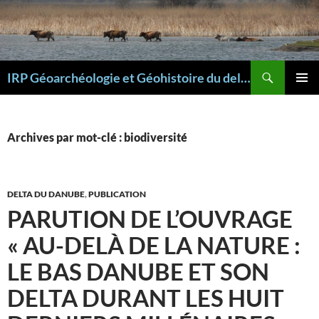
Aller
au
contenu
Recherche
IRP Géoarchéologie et Géohistoire du delta du Danube
MENU
PRINCI
Archives par mot-clé : biodiversité
DELTA DU DANUBE
,
PUBLICATION
PARUTION DE L’OUVRAGE
« AU-DELÀ DE LA NATURE :
LE BAS DANUBE ET SON
DELTA DURANT LES HUIT