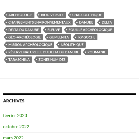
ARCHÉOLOGIE
BIODIVERSITÉ
CHALCOLITHIQUE
CHANGEMENTS ENVIRONNEMENTAUX
DANUBE
DELTA
DELTA DU DANUBE
FLEUVE
FOUILLE ARCHÉOLOGIQUE
GÉO-ARCHÉOLOGIE
GUMELNITA
IRP GOCHE
MISSION ARCHÉOLOGIQUE
NÉOLITHIQUE
RÉSERVE NATURELLE DU DELTA DU DANUBE
ROUMANIE
TARASCHINA
ZONES HUMIDES
ARCHIVES
février 2023
octobre 2022
mars 2022