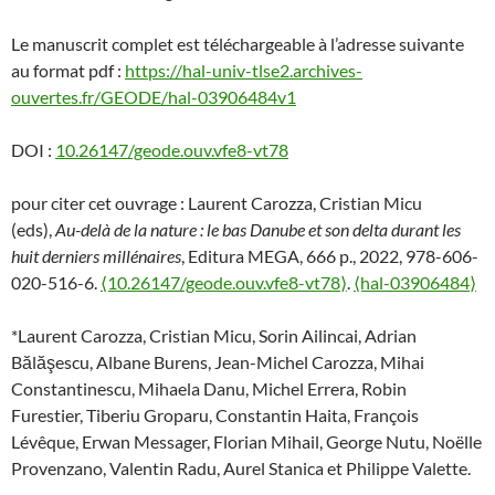
Le manuscrit complet est téléchargeable à l’adresse suivante
au format pdf :
https://hal-univ-tlse2.archives-
ouvertes.fr/GEODE/hal-03906484v1
DOI :
10.26147/geode.ouv.vfe8-vt78
pour citer cet ouvrage : Laurent Carozza, Cristian Micu
(eds),
Au-delà de la nature : le bas Danube et son delta durant les
huit derniers millénaires
, Editura MEGA, 666 p., 2022, 978-606-
020-516-6.
⟨10.26147/geode.ouv.vfe8-vt78⟩
.
⟨hal-03906484⟩
*Laurent Carozza, Cristian Micu, Sorin Ailincai, Adrian
Bălăşescu, Albane Burens, Jean-Michel Carozza, Mihai
Constantinescu, Mihaela Danu, Michel Errera, Robin
Furestier, Tiberiu Groparu, Constantin Haita, François
Lévêque, Erwan Messager, Florian Mihail, George Nutu, Noëlle
Provenzano, Valentin Radu, Aurel Stanica et Philippe Valette.