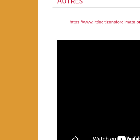
AUTRES
https://www.littlecitizensforclimate.o