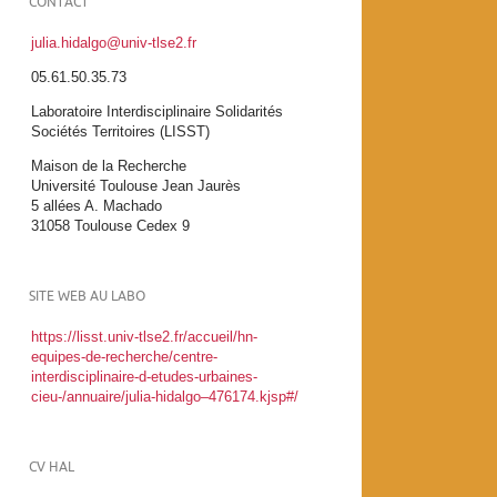
CONTACT
julia.hidalgo@univ-tlse2.fr
05.61.50.35.73
Laboratoire Interdisciplinaire Solidarités
Sociétés Territoires (LISST)
Maison de la Recherche
Université Toulouse Jean Jaurès
5 allées A. Machado
31058 Toulouse Cedex 9
SITE WEB AU LABO
https://lisst.univ-tlse2.fr/accueil/hn-
equipes-de-recherche/centre-
interdisciplinaire-d-etudes-urbaines-
cieu-/annuaire/julia-hidalgo–476174.kjsp#/
CV HAL