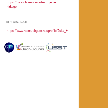
https://cv.archives-ouvertes.fr/julia-
hidalgo
RESEARCHGATE
https://www.researchgate.net/profile/Julia_Hidalgo