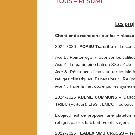
TOUS – RESUME
Les proj
Chantier de recherche sur les « réseau
2024-2026 :
POPSU Transition
– Le confo
Axe 1 : Réinterroger / repenser les politiq
Axe 2 : Le patrimoine bâti du XXe siècle : 
Axe 3:
Résilience climatique territorial
refuges climatiques. Partenaires : LRA (p
Axe 4 : Faire la métropole par les systèm
2024-2025
ADEME COMMUNS
– Cartogr
TRIBU (Porteur), LISST, LMDC, Toulouse
L’objectif est de proposer une platefor
refuges par les habitant·e·s et usagers.
2022-2025 :
LABEX SMS CRoCuS
– Ter