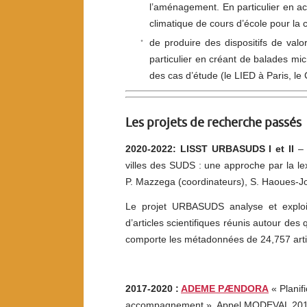
l’aménagement. En particulier en a
climatique de cours d’école pour l
de produire des dispositifs de valo
particulier en créant de balades mic
des cas d’étude (le LIED à Paris, l
Les projets de recherche passés
2020-2022: LISST URBASUDS I et II
– 
villes des SUDS : une approche par la lex
P. Mazzega (coordinateurs), S. Haoues-J
Le projet URBASUDS analyse et exploi
d’articles scientifiques réunis autour des
comporte les métadonnées de 24,757 artic
2017-2020 :
ADEME PÆNDORA
« Planifi
accompagnement ». Appel MODEVAL 2017-