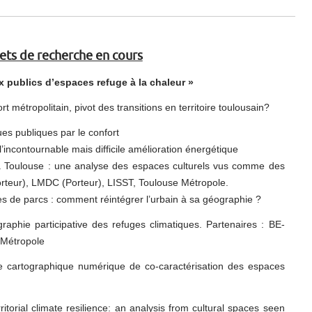
ets de recherche en cours
x publics d’espaces refuge à la chaleur »
rt métropolitain, pivot des transitions en territoire toulousain?
ues publiques par le confort
l’incontournable mais difficile amélioration énergétique
e à Toulouse : une analyse des espaces culturels vus comme des
orteur), LMDC (Porteur), LISST, Toulouse Métropole.
es de parcs : comment réintégrer l’urbain à sa géographie ?
aphie participative des refuges climatiques. Partenaires : BE-
 Métropole
me cartographique numérique de co-caractérisation des espaces
ritorial climate resilience: an analysis from cultural spaces seen