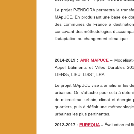
Le projet PÆNDORA permettra le transfert
MApUCE. En produisant une base de donnée
des communes de France à destination 
concevant des méthodologies d’accompag
l’adaptation au changement climatique
2014-2019 :
ANR MAPUCE
– Modélisatio
Appel Bâtiments et Villes Durables 2
LIENSs, LIEU, LISST, LRA
Le projet MApUCE vise à améliorer les dé
urbaines. On s’attache pour cela à obteni
de microclimat urbain, climat et énergie 
quartiers, puis à définir une méthodologie
urbaines les plus pertinentes.
2012-2017 :
EUREQUA
–
Évaluation mUlt