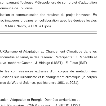
ccompagnant Toulouse Métropole lors de son projet d’adaptation
a commune de Toulouse.
risation et communication des résultats du projet innovants. En
roclimatiques urbaines en collaboration avec les équipes locales
e CEREMA à Nancy, le CRC à Dijon).
URBanisme et Adaptation au Changement Climatique dans les
icométrie et l’analyse des réseaux. Participants : Z. Mhedhbi et
ouve, méhéret Gaston, J. Hidalgo (LISST), E. Fieux (IMT)
te les connaissances extraites d’un corpus de métadonnées
 questions sur l’urbanisme et le changement climatique (le corpus
les du Web of Science, publiés entre 1981 et 2021).
cation, Adaptation et Énergie: Données territoriales et
5. Partenaires : CNRM (porteur), LABSTTIC, LISST