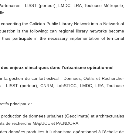
 Partenaires : LISST (porteur), LMDC, LRA, Toulouse Métropole,
le.
f converting the Galician Public Library Network into a Network of
uestion is the following: can regional library networks become
thus participate in the necessary implementation of territorial
n des enjeux climatiques dans l’urbanisme opérationnel
r la gestion du confort estival : Données, Outils et Recherche-
es : LISST (porteur), CNRM, LabSTICC, LMDC, LRA, Toulouse
tifs principaux :
e production de données urbaines (Geoclimate) et architecturales
ojets de recherche MApUCE et PÆNDORA.
 des données produites à l’urbanisme opérationnel à l’échelle de