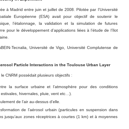
à Madrid entre juin et juillet de 2008. Pilotée par l’Université
patiale Européenne (ESA) avait pour objectif de
soutenir le
que, l’étalonnage, la validation et la simulation de futures
re pour le développement d’applications liées à l’étude de l’îlot
aine.
ABEIN-Tecnalia, Université de Vigo, Université Complutense de
rosol Particle Interactions in the Toulouse Urban Layer
le CNRM possédait plusieurs objectifs :
ntre la surface urbaine et l’atmosphère pour des conditions
estivales, hivernales, pluie, vent etc…).
oulement de l’air au-dessus d’elle.
ansformation de l’aérosol urbain (particules en suspension dans
ns jusqu’aux zones réceptrices à courtes (1 km) et à moyennes