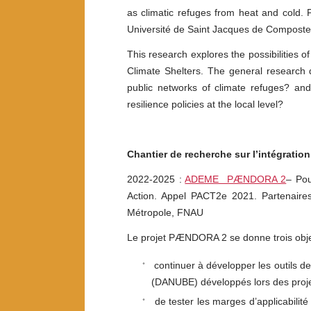
as climatic refuges from heat and cold.
Université de Saint Jacques de Compostel
This research explores the possibilities o
Climate Shelters. The general research q
public networks of climate refuges? and 
resilience policies at the local level?
Chantier de recherche sur l’intégratio
2022-2025 :
ADEME PÆNDORA 2
– Pou
Action. Appel PACT2e 2021. Partenair
Métropole, FNAU
Le projet PÆNDORA 2 se donne trois objec
continuer à développer les outils d
(DANUBE) développés lors des pr
de tester les marges d’applicabilité