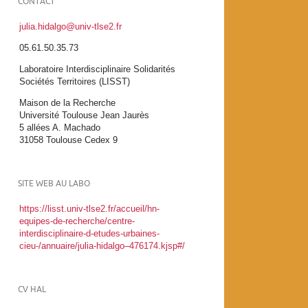
CONTACT
julia.hidalgo@univ-tlse2.fr
05.61.50.35.73
Laboratoire Interdisciplinaire Solidarités
Sociétés Territoires (LISST)
Maison de la Recherche
Université Toulouse Jean Jaurès
5 allées A. Machado
31058 Toulouse Cedex 9
SITE WEB AU LABO
https://lisst.univ-tlse2.fr/accueil/hn-
equipes-de-recherche/centre-
interdisciplinaire-d-etudes-urbaines-
cieu-/annuaire/julia-hidalgo–476174.kjsp#/
CV HAL