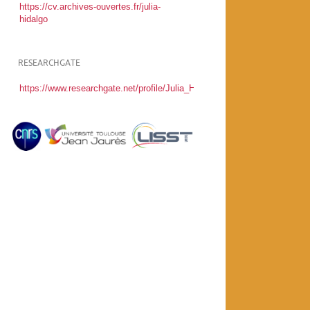
https://cv.archives-ouvertes.fr/julia-
hidalgo
RESEARCHGATE
https://www.researchgate.net/profile/Julia_Hidalgo