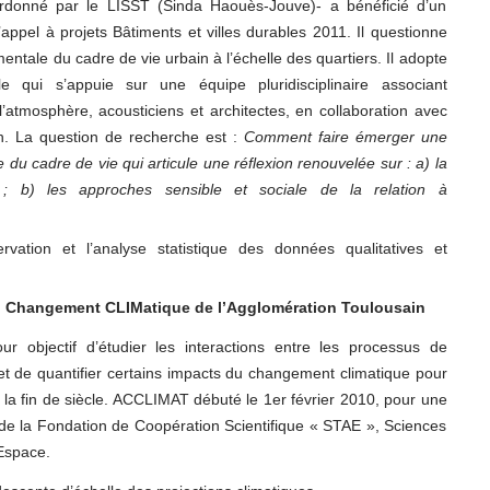
donné par le LISST (Sinda Haouès-Jouve)- a bénéficié d’un
appel à projets Bâtiments et villes durables 2011. Il questionne
mentale du cadre de vie urbain à l’échelle des quartiers. Il adopte
e qui s’appuie sur une équipe pluridisciplinaire associant
’atmosphère, acousticiens et architectes, en collaboration avec
n. La question de recherche est :
Comment faire émerger une
du cadre de vie qui articule une réflexion renouvelée sur : a) la
n ; b) les approches sensible et sociale de la relation à
vation et l’analyse statistique des données qualitatives et
u Changement CLIMatique de l’Agglomération Toulousain
r objectif d’étudier les interactions entre les processus de
t de quantifier certains impacts du changement climatique pour
e la fin de siècle. ACCLIMAT débuté le 1er février 2010, pour une
e de la Fondation de Coopération Scientifique « STAE », Sciences
’Espace.