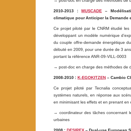
→ post-doc en charge des méthodes de de
2010-2013 :
MUSCADE
– M
odélisa
climatique pour Anticiper la Demande 
Ce projet piloté par le CNRM étudié les
développant un modèle numérique d’expan
du couple offre-demande énergétique du bâ
débuté en 2009, pour une durée de 3 ans.
portant la référence ANR-09-VILL-0003
→ post-doc en charge des méthodes de de
2008-2010 :
K-EGOKITZEN
–
Cambio Cl
Ce projet piloté par Tecnalia conceptua
systèmes naturels, en réponse aux scén
en minimisant les effets et en prenant en 
→ coordinateur des tâches concernant l
urbaines
2008 :
DESIREX
– Dual-use European S