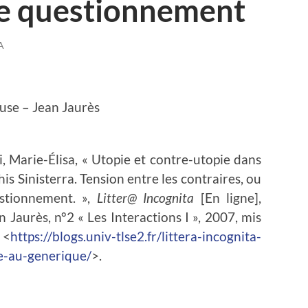
e questionnement
A
use – Jean Jaurès
ni, Marie-Élisa, « Utopie et contre-utopie dans
is Sinisterra. Tension entre les contraires, ou
stionnement. »,
Litter@ Incognita
[En ligne],
 Jaurès, n°2 « Les Interactions I », 2007, mis
 <
https://blogs.univ-tlse2.fr/littera-incognita-
e-au-generique/
>.