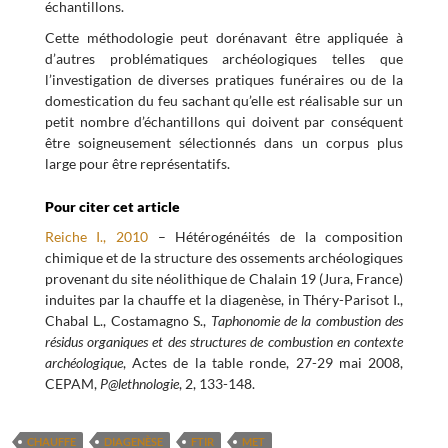
échantillons.
Cette méthodologie peut dorénavant être appliquée à
d’autres problématiques archéologiques telles que
l’investigation de diverses pratiques funéraires ou de la
domestication du feu sachant qu’elle est réalisable sur un
petit nombre d’échantillons qui doivent par conséquent
être soigneusement sélectionnés dans un corpus plus
large pour être représentatifs.
Pour citer cet article
Reiche I., 2010
– Hétérogénéités de la composition
chimique et de la structure des ossements archéologiques
provenant du site néolithique de Chalain 19 (Jura, France)
induites par la chauffe et la diagenèse, in Théry-Parisot I.,
Chabal L., Costamagno S.,
Taphonomie de la combustion des
résidus organiques et des structures de combustion en contexte
archéologique
, Actes de la table ronde, 27-29 mai 2008,
CEPAM,
P@lethnologie
, 2, 133-148.
CHAUFFE
DIAGENÈSE
FTIR
MET