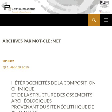
Aller
au
contenu
Recherche
PALETHNOLOGIE
MENU
PRINCI
ARCHIVES PAR MOT-CLÉ : MET
2010 # 2
1 JANVIER 2010
HÉTÉROGÉNÉITÉS DE LA COMPOSITION
CHIMIQUE
ET DE LA STRUCTURE DES OSSEMENTS
ARCHÉOLOGIQUES
PROVENANT DU SITE NÉOLITHIQUE DE