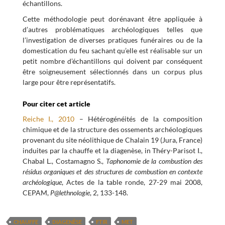
échantillons.
Cette méthodologie peut dorénavant être appliquée à
d’autres problématiques archéologiques telles que
l’investigation de diverses pratiques funéraires ou de la
domestication du feu sachant qu’elle est réalisable sur un
petit nombre d’échantillons qui doivent par conséquent
être soigneusement sélectionnés dans un corpus plus
large pour être représentatifs.
Pour citer cet article
Reiche I., 2010
– Hétérogénéités de la composition
chimique et de la structure des ossements archéologiques
provenant du site néolithique de Chalain 19 (Jura, France)
induites par la chauffe et la diagenèse, in Théry-Parisot I.,
Chabal L., Costamagno S.,
Taphonomie de la combustion des
résidus organiques et des structures de combustion en contexte
archéologique
, Actes de la table ronde, 27-29 mai 2008,
CEPAM,
P@lethnologie
, 2, 133-148.
CHAUFFE
DIAGENÈSE
FTIR
MET