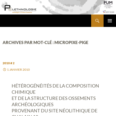
Aller
au
contenu
Recherche
PALETHNOLOGIE
MENU
PRINCI
ARCHIVES PAR MOT-CLÉ : MICROPIXE-PIGE
2010 # 2
1 JANVIER 2010
HÉTÉROGÉNÉITÉS DE LA COMPOSITION
CHIMIQUE
ET DE LA STRUCTURE DES OSSEMENTS
ARCHÉOLOGIQUES
PROVENANT DU SITE NÉOLITHIQUE DE