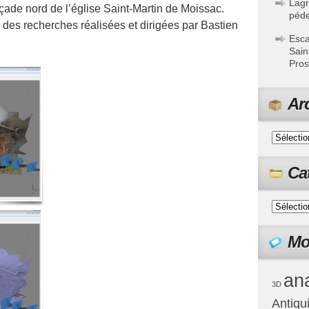
Lagr
ade nord de l’église Saint-Martin de Moissac.
péde
e des recherches réalisées et dirigées par Bastien
Esca
Sain
Pros
Ar
Ca
Mo
ana
3D
Antiqu