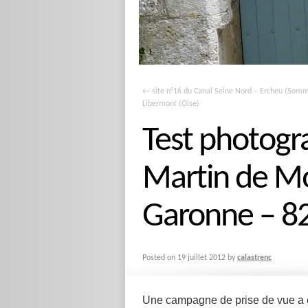
←
site n°16 du Canal Seine Nord – Ercheu (Somm
Libermont (Oise)
Test photogr
Martin de Mo
Garonne – 82
Posted on
19 juillet 2012
by
calastrenc
Une campagne de prise de vue a ét