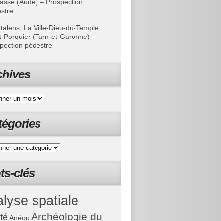
asse (Aude) – Prospection
stre
talens, La Ville-Dieu-du-Temple,
t-Porquier (Tarn-et-Garonne) –
pection pédestre
chives
tégories
ts-clés
lyse spatiale
Archéologie du
ité
Anéou