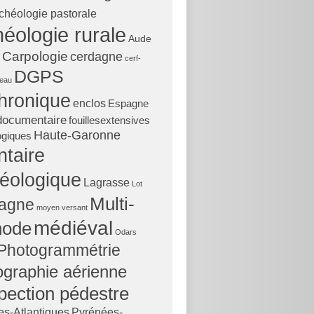
chéologie pastorale
éologie rurale
Aude
Carpologie
cerdagne
cerf-
DGPS
teau
hronique
enclos
Espagne
documentaire
fouillesextensives
Haute-Garonne
ogiques
ntaire
éologique
Lagrasse
Lot
Multi-
agne
moyen versant
médiéval
hode
Odars
Photogrammétrie
ographie aérienne
pection pédestre
s-Atlantiques
Pyrénées-