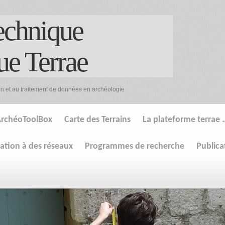
echnique
ue Terrae
on et au traitement de données en archéologie
rchéoToolBox
Carte des Terrains
La plateforme terrae 
pation à des réseaux
Programmes de recherche
Publica