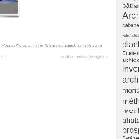
bâti
ar
Arch
cabane
volant
châ
diac
,
Moissac
,
Photogrammétrie
,
Relevé architectural
,
Tarn-et-Garonne
Etude 
e) et
Las Sillas – Huesca (Espagne)
→
archéol
inve
arch
mont
mét
Ossau
phot
pros
Pyrénée