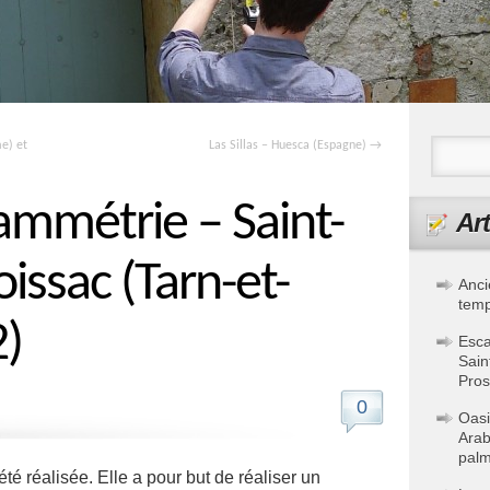
e) et
Las Sillas – Huesca (Espagne)
→
ammétrie – Saint-
Art
issac (Tarn-et-
Anci
temp
)
Esca
Sain
Pros
0
Oasi
Arab
palm
é réalisée. Elle a pour but de réaliser un