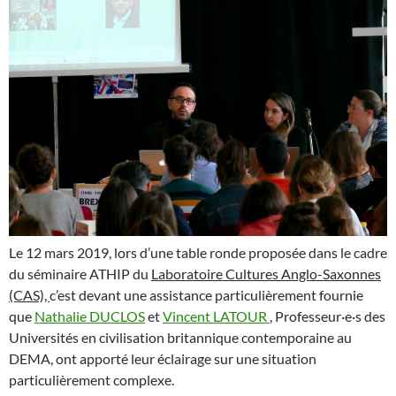
Le 12 mars 2019, lors d’une table ronde proposée dans le cadre
du séminaire ATHIP du
Laboratoire Cultures Anglo-Saxonnes
(CAS),
c’est devant une assistance particulièrement fournie
que
Nathalie DUCLOS
et
Vincent LATOUR
, Professeur·e·s des
Universités en civilisation britannique contemporaine au
DEMA, ont apporté leur éclairage sur une situation
particulièrement complexe.