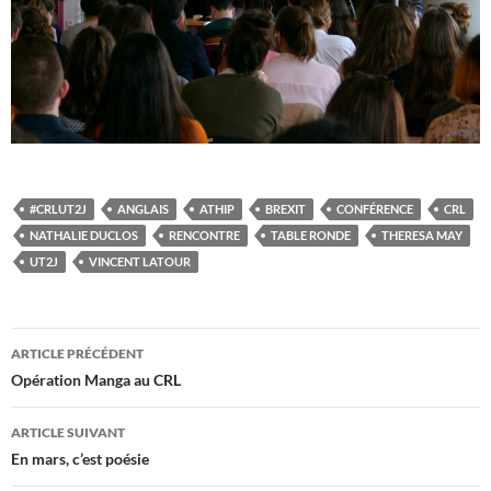
#CRLUT2J
ANGLAIS
ATHIP
BREXIT
CONFÉRENCE
CRL
NATHALIE DUCLOS
RENCONTRE
TABLE RONDE
THERESA MAY
UT2J
VINCENT LATOUR
Navigation
ARTICLE PRÉCÉDENT
des
Opération Manga au CRL
articles
ARTICLE SUIVANT
En mars, c’est poésie