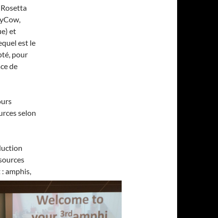
(Rosetta
MyCow,
e) et
equel est le
pté, pour
ace de
ours
urces selon
duction
ssources
 : amphis,