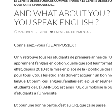
LE CENTRE DE RESSOURCES COMMENT FAIRE ?
,
LE CENTRE DE RESS
QUOI FAIRE ?
,
PAROLES DE...
AND WHAT ABOUT YOU ?
YOU SPEAK ENGLISH ?
27 NOVEMBRE 2013
LAISSER UN COMMENTAIRE
Connaissez, -vous l’UE ANPOS1LX ?
On y retrouve tous les étudiants de première année de l’
apprennent l’anglais en option, quelle que soit leur forma
effet, depuis 2010 et la mise en place de la « politique des
pour tous », tous les étudiants doivent acquérir un bon n
langue. Et parmi ces langues, l’anglais est le plus enseigné
étudiants de L1). ANPOS1 est ainsi l’UE qui mobilise le pl
d’étudiants à l’Université.
Et pour une bonne partie, c’est au CRL que ça se passe…