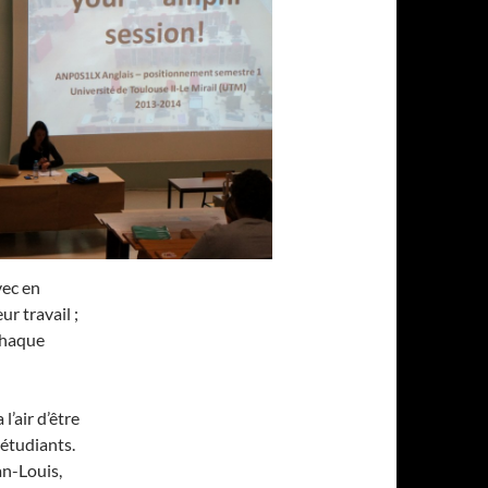
vec en
ur travail ;
 chaque
l’air d’être
 étudiants.
an-Louis,