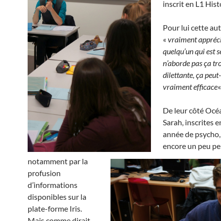
inscrit en L1 Hist
Pour lui cette au
«
vraiment appréc
quelqu’un qui est s
n’aborde pas ça tr
dilettante, ça peut
vraiment efficace
«
De leur côté Océ
Sarah, inscrites e
année de psycho,
encore un peu pe
notamment par la
profusion
d’informations
disponibles sur la
plate-forme Iris.
Mais comme dirait