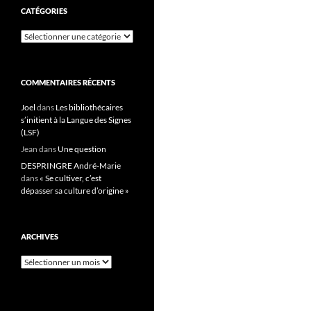
CATÉGORIES
Catégories
COMMENTAIRES RÉCENTS
Joel
dans
Les bibliothécaires
s’initient à la Langue des Signes
(LSF)
Jean
dans
Une question
DESPRINGRE André-Marie
dans
« Se cultiver, c’est
dépasser sa culture d’origine »
ARCHIVES
Archives