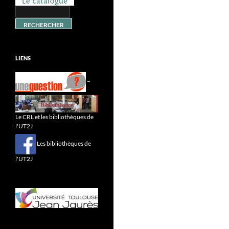
LIENS
–
Le CRL et les bibliothèques de
l'UT2J
Les bibliothèques de
l'UT2J