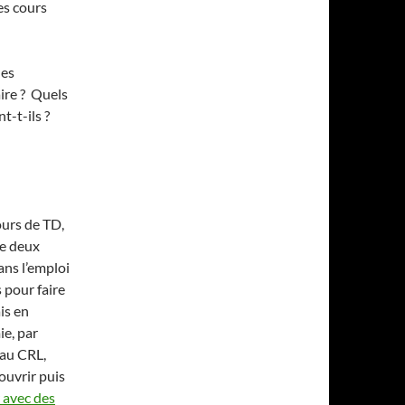
es cours
les
aire ? Quels
nt-t-ils ?
ours de TD,
re deux
ans l’emploi
 pour faire
ais en
e, par
au CRL,
ouvrir puis
r avec des