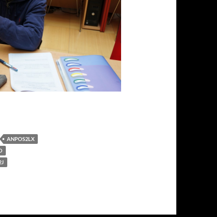
ANPOS2LX
O
2J