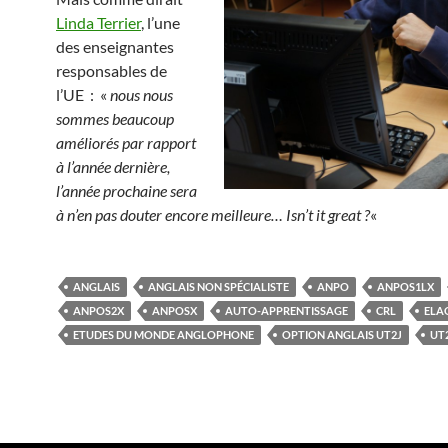
Linda Terrier
, l’une
des enseignantes
responsables de
l’UE : «
nous nous
sommes beaucoup
améliorés par rapport
à l’année dernière,
l’année prochaine sera
à n’en pas douter encore meilleure…
Isn’t it great ?
«
ANGLAIS
ANGLAIS NON SPÉCIALISTE
ANPO
ANPOS1LX
ANPOS2X
ANPOSX
AUTO-APPRENTISSAGE
CRL
ELA
ETUDES DU MONDE ANGLOPHONE
OPTION ANGLAIS UT2J
UT