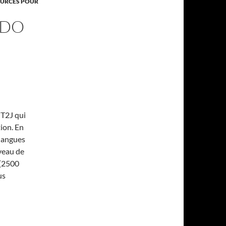
OURCES POUR
 DO
UT2J qui
tion. En
 langues
iveau de
 (2500
us