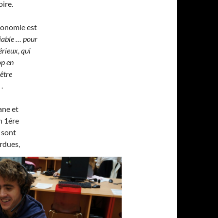
oire.
tonomie est
iable … pour
érieux, qui
op en
-être
 .
ane et
n 1ére
 sont
rdues,