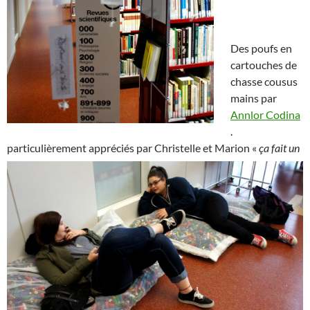
Des poufs en
cartouches de
chasse cousus
mains par
Annlor Codina
.
particulièrement appréciés par Christelle et Marion
«
ça fait un