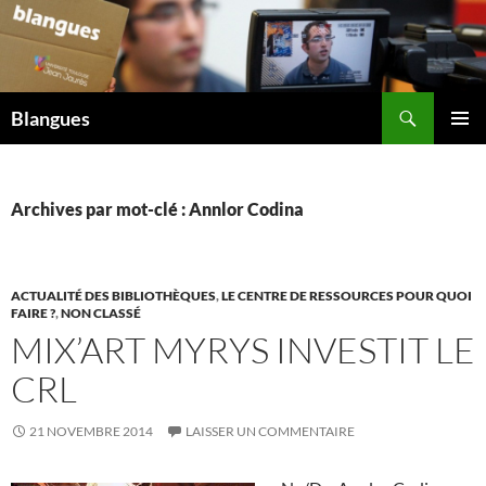
Aller
au
contenu
Recherche
Blangues
MENU
PRINCI
Archives par mot-clé : Annlor Codina
ACTUALITÉ DES BIBLIOTHÈQUES
,
LE CENTRE DE RESSOURCES POUR QUOI
FAIRE ?
,
NON CLASSÉ
MIX’ART MYRYS INVESTIT LE
CRL
21 NOVEMBRE 2014
LAISSER UN COMMENTAIRE