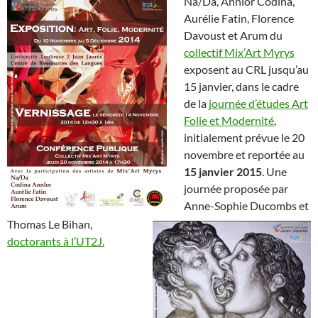
Na/Da, Annlor Codina,
Aurélie Fatin, Florence
Davoust et Arum du
collectif Mix’Art Myrys
exposent au CRL jusqu’au
15 janvier, dans le cadre
de la
journée d’études Art
Folie et Modernité
,
initialement prévue le 20
novembre et reportée au
15 janvier 2015
.
Une
journée proposée par
Anne-Sophie Ducombs et
Thomas Le Bihan,
doctorants à l’UT2J.