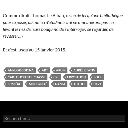
Comme dirait Thomas Le Bihan, «
rien de tel qu’une bibliothèque
pour exposer, au milieu d’étudiants qui ne manqueront pas, en
levant le nez de leurs bouquins, de s’interroger, de regarder, de
rêvasser..
. »
Et c’est jusqu’au 15 janvier 2015.
ANNLOR CODINA
ART
ARUM
AURÉLIE FATIN
CARTOUCHES DE CHASSE
CRL
EXPOSITION
FOLIE
LUMIÈRE
MODERNITÉ
NA/DA
TEXTILE
UT2J
Rechercher :