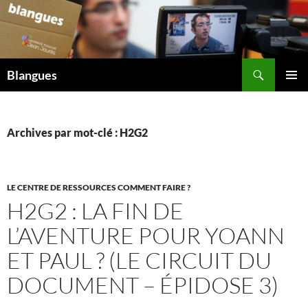
Aller
au
contenu
Recherche
Blangues
MENU
PRINCI
Archives par mot-clé : H2G2
LE CENTRE DE RESSOURCES COMMENT FAIRE ?
H2G2 : LA FIN DE
L’AVENTURE POUR YOANN
ET PAUL ? (LE CIRCUIT DU
DOCUMENT – ÉPIDOSE 3)