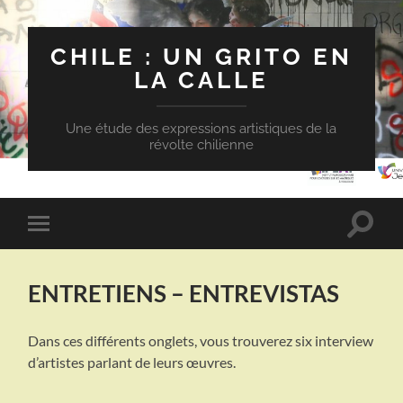
CHILE : UN GRITO EN
LA CALLE
Une étude des expressions artistiques de la
révolte chilienne
Toggle
Toggle
search
mobile
field
menu
ENTRETIENS – ENTREVISTAS
Dans ces différents onglets, vous trouverez six interview
d’artistes parlant de leurs œuvres.