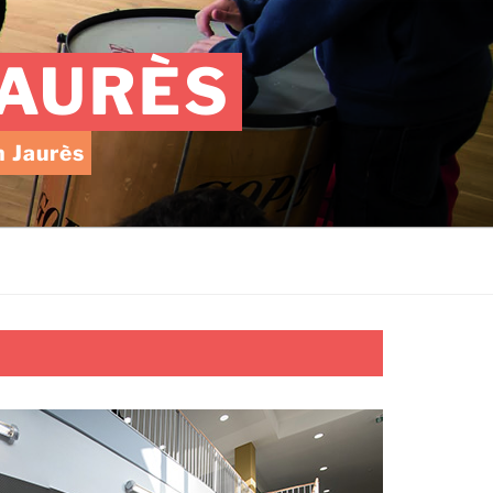
JAURÈS
n Jaurès