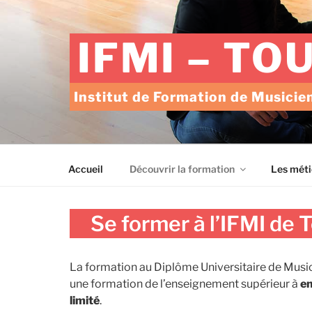
Aller
au
IFMI – TO
contenu
principal
Institut de Formation de Musicien
Accueil
Découvrir la formation
Les méti
Se former à l’IFMI de 
La formation au Diplôme Universitaire de Musi
une formation de l’enseignement supérieur à
en
limité
.