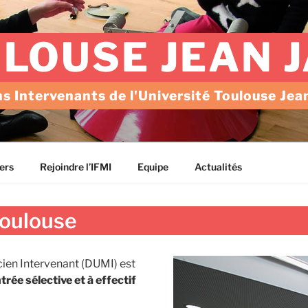
ULOUSE JEAN 
s Intervenants de l'Université Toulouse Jea
ers
Rejoindre l’IFMI
Equipe
Actualités
Toulouse
cien Intervenant (DUMI) est
trée sélective et à effectif