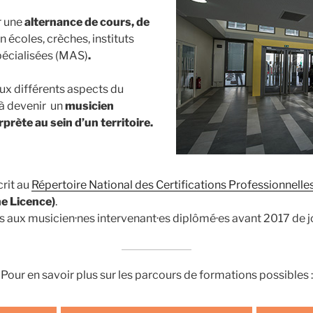
r une
alternance de cours, de
n écoles, crèches, instituts
pécialisées (MAS)
.
ux différents aspects du
 à devenir un
musicien
prète au sein d’un territoire.
crit au
Répertoire National des Certifications Professionnelle
ne Licence)
.
s aux musicien·nes intervenant·es diplômé·es avant 2017 de j
Pour en savoir plus sur les parcours de formations possibles :