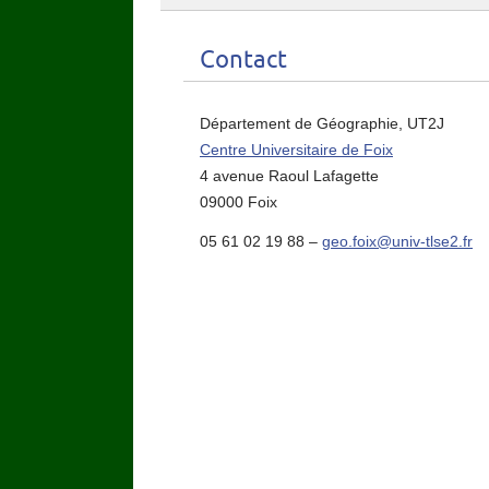
Contact
Département de Géographie, UT2J
Centre Universitaire de Foix
4 avenue Raoul Lafagette
09000 Foix
05 61 02 19 88 –
geo.foix@univ-tlse2.fr