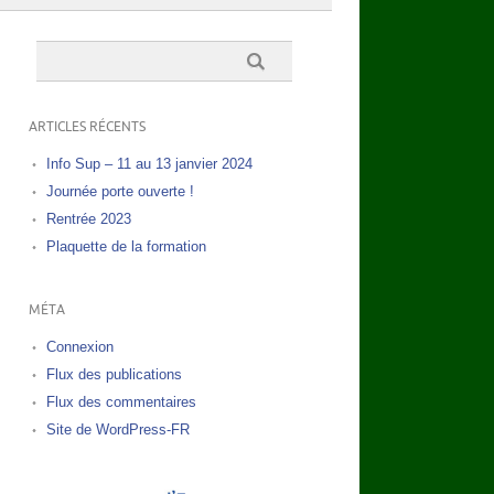
ARTICLES RÉCENTS
Info Sup – 11 au 13 janvier 2024
Journée porte ouverte !
Rentrée 2023
Plaquette de la formation
MÉTA
Connexion
Flux des publications
Flux des commentaires
Site de WordPress-FR