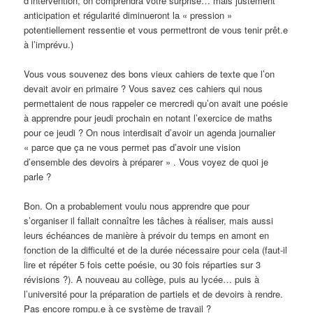
d’intervention, on comprendra votre surprise… mais justement
anticipation et régularité diminueront la « pression »
potentiellement ressentie et vous permettront de vous tenir prêt.e
à l’imprévu.)
Vous vous souvenez des bons vieux cahiers de texte que l’on
devait avoir en primaire ? Vous savez ces cahiers qui nous
permettaient de nous rappeler ce mercredi qu’on avait une poésie
à apprendre pour jeudi prochain en notant l’exercice de maths
pour ce jeudi ? On nous interdisait d’avoir un agenda journalier
« parce que ça ne vous permet pas d’avoir une vision
d’ensemble des devoirs à préparer » . Vous voyez de quoi je
parle ?
Bon. On a probablement voulu nous apprendre que pour
s’organiser il fallait connaître les tâches à réaliser, mais aussi
leurs échéances de manière à prévoir du temps en amont en
fonction de la difficulté et de la durée nécessaire pour cela (faut-il
lire et répéter 5 fois cette poésie, ou 30 fois réparties sur 3
révisions ?). A nouveau au collège, puis au lycée… puis à
l’université pour la préparation de partiels et de devoirs à rendre.
Pas encore rompu.e à ce système de travail ?