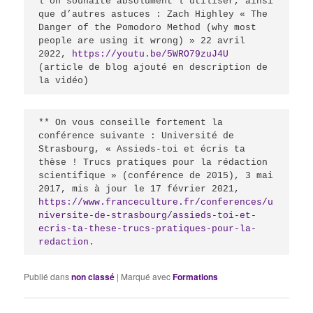
l’on souhaite absolument l’utiliser, ainsi 
que d’autres astuces : Zach Highley « The 
Danger of the Pomodoro Method (why most 
people are using it wrong) » 22 avril 
2022, 
https://youtu.be/5WRO79zuJ4U
(article de blog ajouté en description de 
la vidéo)
** On vous conseille fortement la 
conférence suivante : Université de 
Strasbourg, « Assieds-toi et écris ta 
thèse ! Trucs pratiques pour la rédaction 
scientifique » (conférence de 2015), 3 mai 
2017, mis à jour le 17 février 2021, 
https://www.franceculture.fr/conferences/u
niversite-de-strasbourg/assieds-toi-et-
ecris-ta-these-trucs-pratiques-pour-la-
redaction
.
Publié dans
non classé
|
Marqué avec
Formations