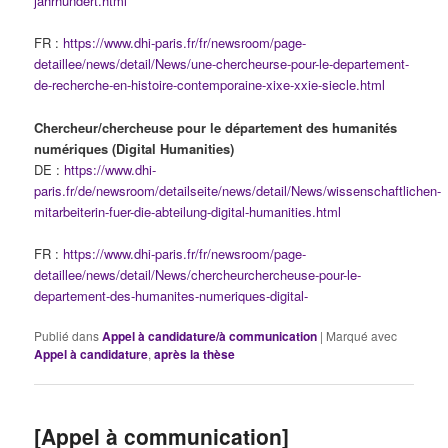
jahrhundert.html
FR :
https://www.dhi-paris.fr/fr/newsroom/page-
detaillee/news/detail/News/une-chercheurse-pour-le-departement-
de-recherche-en-histoire-contemporaine-xixe-xxie-siecle.html
Chercheur/chercheuse pour le département des humanités
numériques (Digital Humanities)
DE :
https://www.dhi-
paris.fr/de/newsroom/detailseite/news/detail/News/wissenschaftlichen-
mitarbeiterin-fuer-die-abteilung-digital-humanities.html
FR :
https://www.dhi-paris.fr/fr/newsroom/page-
detaillee/news/detail/News/chercheurchercheuse-pour-le-
departement-des-humanites-numeriques-digital-
Publié dans
Appel à candidature/à communication
|
Marqué avec
Appel à candidature
,
après la thèse
[Appel à communication]