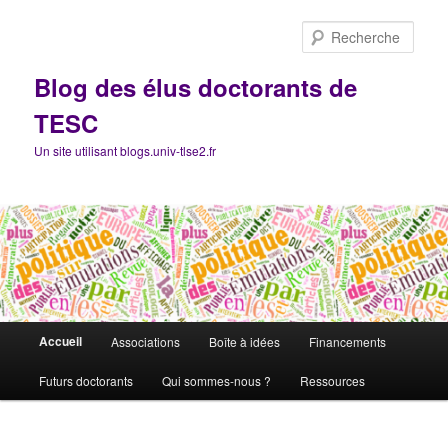
Aller
Aller
au
au
Rech
contenu
contenu
principal
secondaire
Blog des élus doctorants de
TESC
Un site utilisant blogs.univ-tlse2.fr
Menu
Accueil
Associations
Boîte à idées
Financements
principal
Futurs doctorants
Qui sommes-nous ?
Ressources