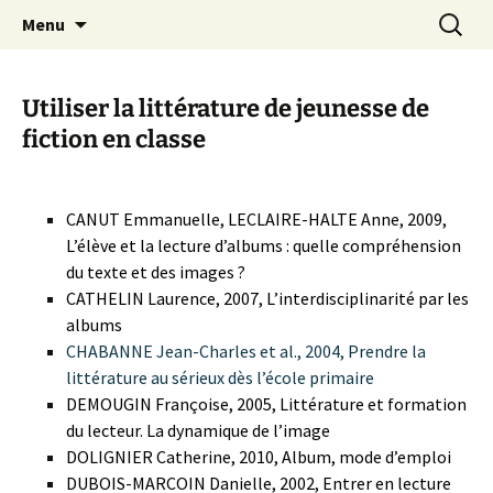
Matériaux théoriques et concrets pour
Aller
Recherc
Pour apprendre la géographie
Menu
au
apprendre la géographie
contenu
Utiliser la littérature de jeunesse de
fiction en classe
CANUT Emmanuelle, LECLAIRE-HALTE Anne, 2009,
L’élève et la lecture d’albums : quelle compréhension
du texte et des images ?
CATHELIN Laurence, 2007, L’interdisciplinarité par les
albums
CHABANNE Jean-Charles et al., 2004, Prendre la
littérature au sérieux dès l’école primaire
DEMOUGIN Françoise, 2005, Littérature et formation
du lecteur. La dynamique de l’image
DOLIGNIER Catherine, 2010, Album, mode d’emploi
DUBOIS-MARCOIN Danielle, 2002, Entrer en lecture