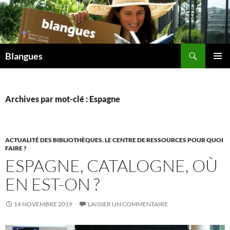
Aller
au
contenu
Recherche
Blangues
MENU
PRINCI
Archives par mot-clé : Espagne
ACTUALITÉ DES BIBLIOTHÈQUES
,
LE CENTRE DE RESSOURCES POUR QUOI
FAIRE ?
ESPAGNE, CATALOGNE, OÙ
EN EST-ON ?
14 NOVEMBRE 2019
LAISSER UN COMMENTAIRE