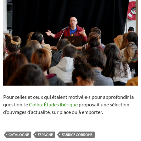
Pour celles et ceux qui étaient motivé·e·s pour approfondir la
question, le
Collex Études ibérique
proposait une sélection
d’ouvrages d’actualité, sur place ou à emporter.
CATALOGNE
ESPAGNE
FABRICE CORRONS