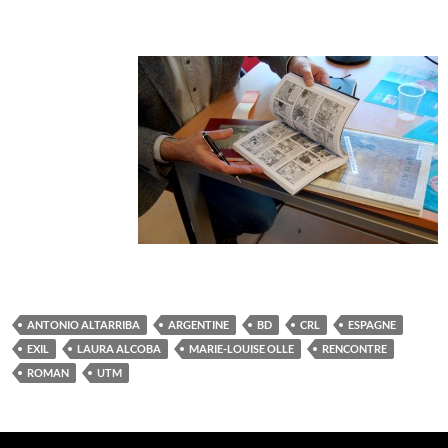
ANTONIO ALTARRIBA
ARGENTINE
BD
CRL
ESPAGNE
EXIL
LAURA ALCOBA
MARIE-LOUISE OLLE
RENCONTRE
ROMAN
UTM