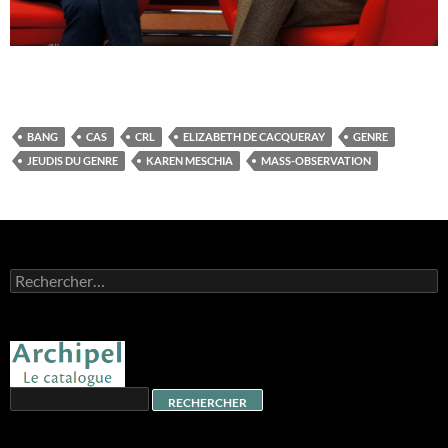
BANG
CAS
CRL
ELIZABETH DE CACQUERAY
GENRE
JEUDIS DU GENRE
KAREN MESCHIA
MASS-OBSERVATION
Rechercher :