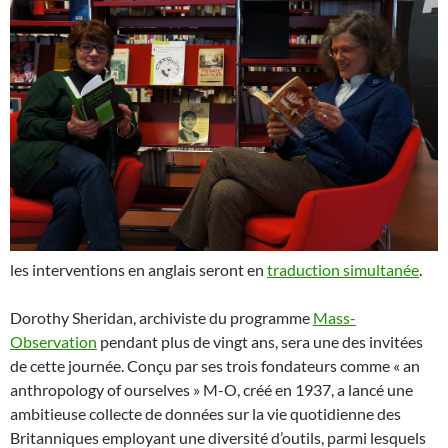
les interventions en anglais seront en
traduction simultanée
.
Dorothy Sheridan, archiviste du programme
Mass-
Observation
pendant plus de vingt ans, sera une des invitées
de cette journée. Conçu par ses trois fondateurs comme « an
anthropology of ourselves » M-O, créé en 1937, a lancé une
ambitieuse collecte de données sur la vie quotidienne des
Britanniques employant une diversité d’outils, parmi lesquels