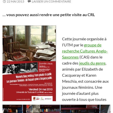
22 MAI 2013
LAISSER UN COMMENTAIRE
… vous pouvez aussi rendre une petite visite au CRL
Cette journée organisée à
l’UTM par le
groupe de
recherche Cultures Anglo-
Saxonnes
(CAS) dans le
cadre des
jeudis du genre
,
animés par Elizabeth de
Cacqueray et Karen
Meschia, est consacrée aux
journaux féminins.
Une
journée d’autant plus
ouverte à tous que toutes