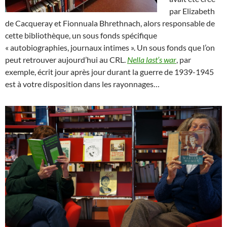
par Elizabeth
de Cacqueray et Fionnuala Bhrethnach, alors responsable de
cette bibliothèque, un sous fonds spécifique
« autobiographies, journaux intimes ». Un sous fonds que l’on
peut retrouver aujourd’hui au CRL.
Nella last’s war
, par
exemple, écrit jour après jour durant la guerre de 1939-1945
est à votre disposition dans les rayonnages…