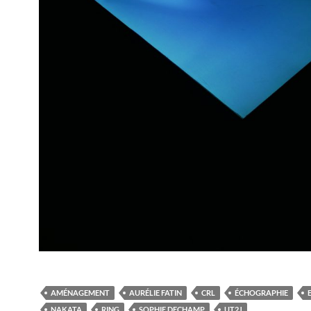
AMÉNAGEMENT
AURÉLIE FATIN
CRL
ÉCHOGRAPHIE
NAKATA
RING
SOPHIE DECHAMP
UT2J