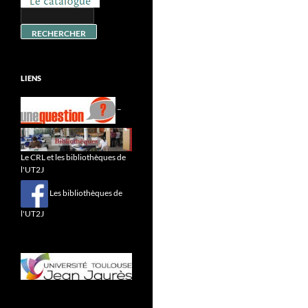
LIENS
–
Le CRL et les bibliothèques de
l'UT2J
Les bibliothèques de
l'UT2J