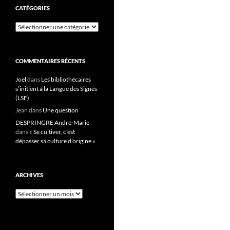
CATÉGORIES
Catégories
COMMENTAIRES RÉCENTS
Joel
dans
Les bibliothécaires
s’initient à la Langue des Signes
(LSF)
Jean
dans
Une question
DESPRINGRE André-Marie
dans
« Se cultiver, c’est
dépasser sa culture d’origine »
ARCHIVES
Archives