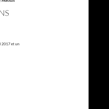
?
,
PAROLES
ENS
il 2017 et un