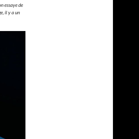
on essaye de
, il y a un