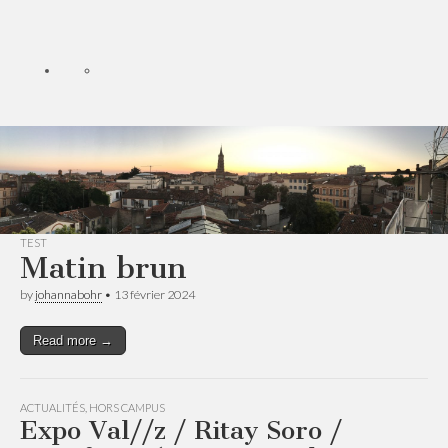
TEST
Matin brun
by
johannabohr
•
13 février 2024
Read more →
ACTUALITÉS
,
HORS CAMPUS
Expo Val//z / Ritay Soro /