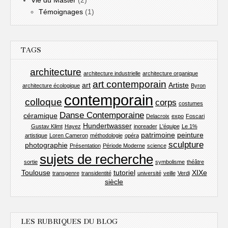
Témoignages
(1)
TAGS
architecture
architecture industrielle
architecture organique
art contemporain
art
Artiste
architecture écologique
Byron
contemporain
colloque
corps
costumes
Danse Contemporaine
céramique
Delacroix
expo
Foscari
Hundertwasser
Gustav Klimt
Hayez
inoreader
L'équipe
Le 1%
patrimoine
peinture
artistique
Loren Cameron
méthodologie
opéra
sculpture
photographie
Présentation
Période Moderne
science
sujets de recherche
sortie
symbolisme
théâtre
Toulouse
tutoriel
XIXe
transgenre
transidentité
université
veille
Verdi
siècle
LES RUBRIQUES DU BLOG