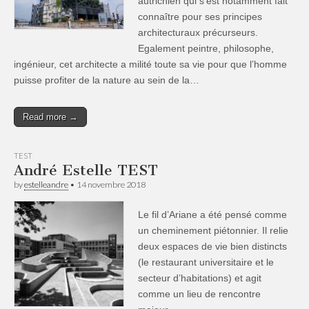
autrichien qui s’est notamment fait
connaître pour ses principes
architecturaux précurseurs.
Egalement peintre, philosophe,
ingénieur, cet architecte a milité toute sa vie pour que l’homme
puisse profiter de la nature au sein de la…
Read more →
TEST
André Estelle TEST
by
estelleandre
•
14 novembre 2018
Le fil d’Ariane a été pensé comme
un cheminement piétonnier. Il relie
deux espaces de vie bien distincts
(le restaurant universitaire et le
secteur d’habitations) et agit
comme un lieu de rencontre