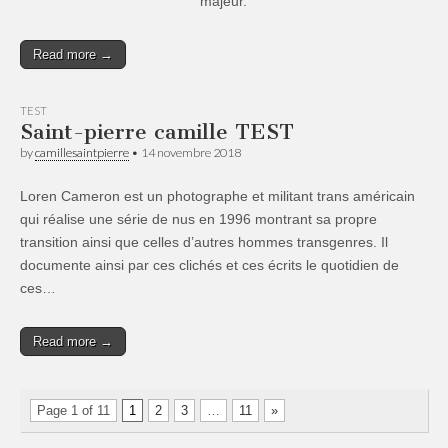
majeur.
Read more →
TEST
Saint-pierre camille TEST
by
camillesaintpierre
•
14 novembre 2018
Loren Cameron est un photographe et militant trans américain
qui réalise une série de nus en 1996 montrant sa propre
transition ainsi que celles d’autres hommes transgenres. Il
documente ainsi par ces clichés et ces écrits le quotidien de
ces…
Read more →
Page 1 of 11
1
2
3
…
11
»