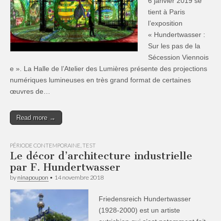
6 janvier 2019 se
tient à Paris
l’exposition
« Hundertwasser :
Sur les pas de la
Sécession Viennois
e ». La Halle de l’Atelier des Lumières présente des projections
numériques lumineuses en très grand format de certaines
œuvres de…
Read more →
PÉRIODE CONTEMPORAINE
,
TEST
Le décor d’architecture industrielle
par F. Hundertwasser
by
ninapoupon
•
14 novembre 2018
Friedensreich Hundertwasser
(1928-2000) est un artiste