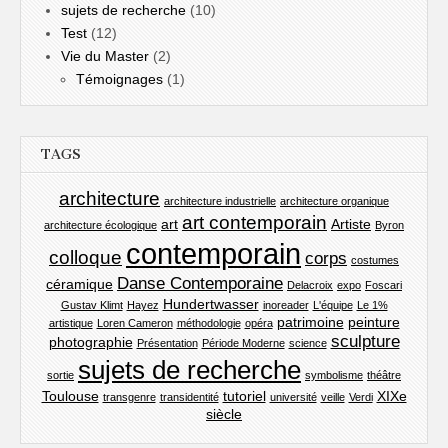
sujets de recherche
(10)
Test
(12)
Vie du Master
(2)
Témoignages
(1)
TAGS
architecture
architecture industrielle
architecture organique
art contemporain
art
Artiste
architecture écologique
Byron
contemporain
colloque
corps
costumes
Danse Contemporaine
céramique
Delacroix
expo
Foscari
Hundertwasser
Gustav Klimt
Hayez
inoreader
L'équipe
Le 1%
patrimoine
peinture
artistique
Loren Cameron
méthodologie
opéra
sculpture
photographie
Présentation
Période Moderne
science
sujets de recherche
sortie
symbolisme
théâtre
Toulouse
tutoriel
XIXe
transgenre
transidentité
université
veille
Verdi
siècle