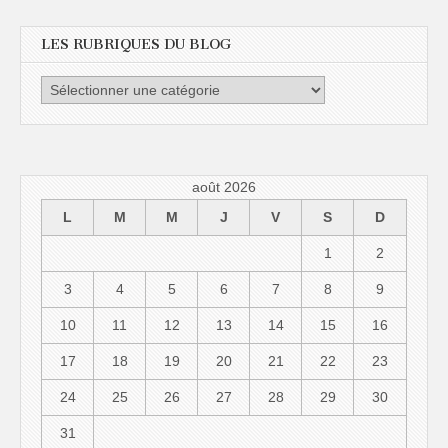
LES RUBRIQUES DU BLOG
les
rubriques
du
blog
août 2026
L
M
M
J
V
S
D
1
2
3
4
5
6
7
8
9
10
11
12
13
14
15
16
17
18
19
20
21
22
23
24
25
26
27
28
29
30
31