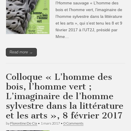
des
l’Homme sauvage « L’homme des
bois,
bois et l’homme vert, l’imaginaire de
l’homme
vert
l’homme sylvestre dans la littérature
;
et les arts », qui s’est tenu les 8 et 9
L’imaginaire
février 2017 à l’UT2J, présidé par
de
l’homme
Mme…
sylvestre
dans
la
Read more →
littérature
et
les
arts
»,
Colloque « L’homme des
9
février
bois, l’homme vert ;
2017
L’imaginaire de l’homme
sylvestre dans la littérature
et les arts », 8 février 2017
by
Florentine De Cia
•
1 mars 2017
•
0 Comments