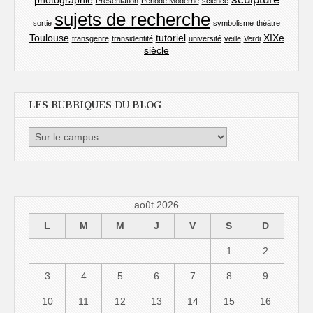
Présentation
Période Moderne
science
sujets de recherche
sortie
symbolisme
théâtre
Toulouse
tutoriel
XIXe
transgenre
transidentité
université
veille
Verdi
siècle
LES RUBRIQUES DU BLOG
les
rubriques
du
blog
août 2026
L
M
M
J
V
S
D
1
2
3
4
5
6
7
8
9
10
11
12
13
14
15
16