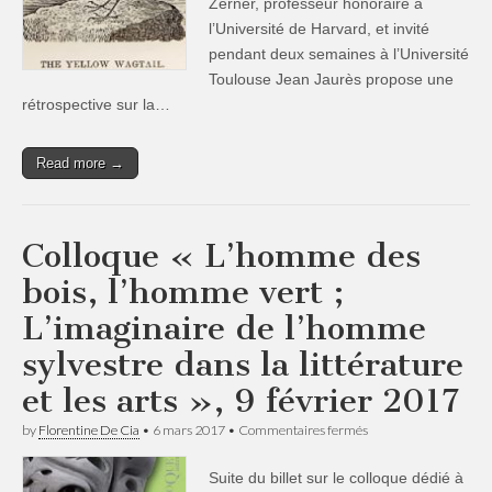
Zerner, professeur honoraire à
l’Université de Harvard, et invité
pendant deux semaines à l’Université
Toulouse Jean Jaurès propose une
rétrospective sur la…
Read more →
Colloque « L’homme des
bois, l’homme vert ;
L’imaginaire de l’homme
sylvestre dans la littérature
et les arts », 9 février 2017
sur
by
Florentine De Cia
•
6 mars 2017
•
Commentaires fermés
Colloque
«
Suite du billet sur le colloque dédié à
L’homme