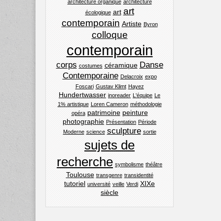
architecture organique
architecture
art
art
écologique
contemporain
Artiste
Byron
colloque
contemporain
corps
Danse
céramique
costumes
Contemporaine
Delacroix
expo
Foscari
Gustav Klimt
Hayez
Hundertwasser
inoreader
L'équipe
Le
1% artistique
Loren Cameron
méthodologie
patrimoine
peinture
opéra
photographie
Présentation
Période
sculpture
Moderne
science
sortie
sujets de
recherche
symbolisme
théâtre
Toulouse
transgenre
transidentité
tutoriel
XIXe
université
veille
Verdi
siècle