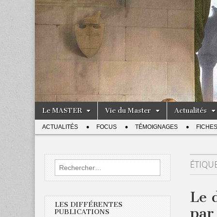
Skip
Main
Le MASTER
Vie du Master
Actualités
to
menu
Sub
content
ACTUALITÉS
FOCUS
TÉMOIGNAGES
FICHE
menu
ÉTIQUE
Rechercher :
Le 
LES DIFFÉRENTES
par
PUBLICATIONS