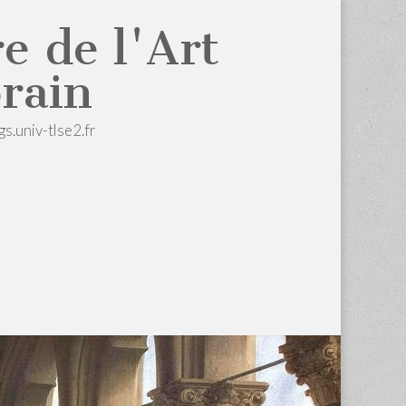
e de l'Art
rain
gs.univ-tlse2.fr