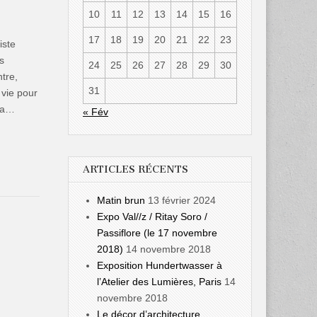
10
11
12
13
14
15
16
17
18
19
20
21
22
23
iste
s
24
25
26
27
28
29
30
tre,
31
 vie pour
 la…
« Fév
ARTICLES RÉCENTS
Matin brun
13 février 2024
Expo Val//z / Ritay Soro /
Passiflore (le 17 novembre
2018)
14 novembre 2018
Exposition Hundertwasser à
l’Atelier des Lumières, Paris
14
novembre 2018
Le décor d’architecture