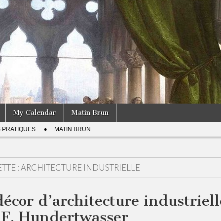
My Calendar
Matin Brun
S PRATIQUES
MATIN BRUN
TTE :
ARCHITECTURE INDUSTRIELLE
décor d’architecture industriell
 F. Hundertwasser