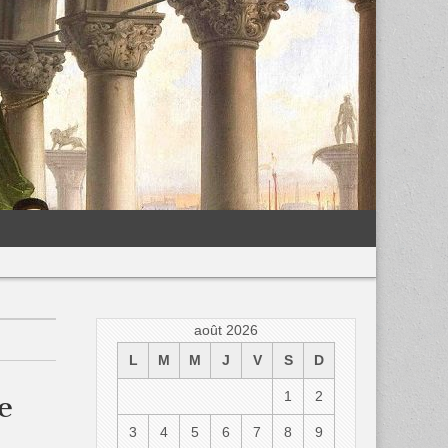
août 2026
L
M
M
J
V
S
D
1
2
e
3
4
5
6
7
8
9