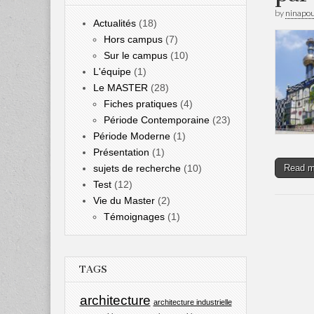
by
ninapo
Actualités
(18)
Hors campus
(7)
Sur le campus
(10)
L'équipe
(1)
Le MASTER
(28)
Fiches pratiques
(4)
Période Contemporaine
(23)
Période Moderne
(1)
Présentation
(1)
sujets de recherche
(10)
Read 
Test
(12)
Vie du Master
(2)
Témoignages
(1)
TAGS
architecture
architecture industrielle