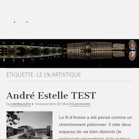
ÉTIQUETTE :
LE 1% ARTISTIQUE
André Estelle TEST
by
estelleandre
•
14 novembre 2018
•
0 Comments
Le fil d’Ariane a été pensé comme un
cheminement piétonnier. Il relie deux
espaces de vie bien distincts (le
restaurant universitaire et le secteur