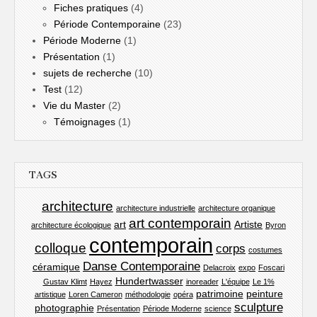
Fiches pratiques
(4)
Période Contemporaine
(23)
Période Moderne
(1)
Présentation
(1)
sujets de recherche
(10)
Test
(12)
Vie du Master
(2)
Témoignages
(1)
TAGS
architecture
architecture industrielle
architecture organique
art contemporain
art
Artiste
architecture écologique
Byron
contemporain
colloque
corps
costumes
Danse Contemporaine
céramique
Delacroix
expo
Foscari
Hundertwasser
Gustav Klimt
Hayez
inoreader
L'équipe
Le 1%
patrimoine
peinture
artistique
Loren Cameron
méthodologie
opéra
sculpture
photographie
Présentation
Période Moderne
science