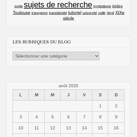
sujets de recherche
sortie
symbolisme
théâtre
Toulouse
tutoriel
XIXe
transgenre
transidentité
université
veille
Verdi
siècle
LES RUBRIQUES DU BLOG
les
rubriques
du
blog
août 2026
L
M
M
J
V
S
D
1
2
3
4
5
6
7
8
9
10
11
12
13
14
15
16