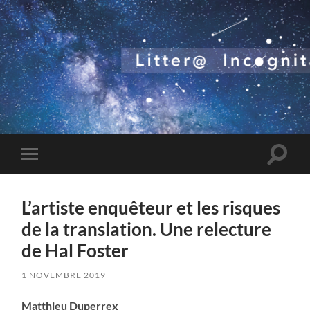
Toggle
Toggle
search
mobile
field
menu
L’artiste enquêteur et les risques
de la translation. Une relecture
de Hal Foster
1 NOVEMBRE 2019
Matthieu Duperrex