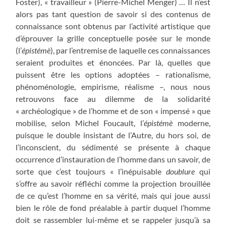
Foster), « travailleur » (Pierre-Michel Menger) … Il n’est
alors pas tant question de savoir si des contenus de
connaissance sont obtenus par l’activité artistique que
d’éprouver la grille conceptuelle posée sur le monde
(l’
épistémè
), par l’entremise de laquelle ces connaissances
seraient produites et énoncées. Par là, quelles que
puissent être les options adoptées – rationalisme,
phénoménologie, empirisme, réalisme –, nous nous
retrouvons face au dilemme de la solidarité
« archéologique » de l’homme et de son « impensé » que
mobilise, selon Michel Foucault, l’
épistémè
moderne,
puisque le double insistant de l’Autre, du hors soi, de
l’inconscient, du sédimenté se présente à chaque
occurrence d’instauration de l’homme dans un savoir, de
sorte que c’est toujours « l’inépuisable
doublure
qui
s’offre au savoir réfléchi comme la projection brouillée
de ce qu’est l’homme en sa vérité, mais qui joue aussi
bien le rôle de fond préalable à partir duquel l’homme
doit se rassembler lui-même et se rappeler jusqu’à sa