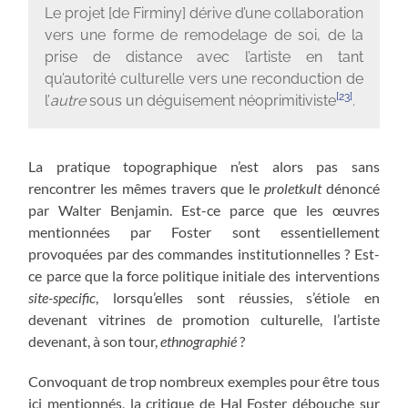
Le projet [de Firminy] dérive d’une collaboration
vers une forme de remodelage de soi, de la
prise de distance avec l’artiste en tant
qu’autorité culturelle vers une reconduction de
[23]
l’
autre
sous un déguisement néoprimitiviste
.
La pratique topographique n’est alors pas sans
rencontrer les mêmes travers que le
proletkult
dénoncé
par Walter Benjamin. Est-ce parce que les œuvres
mentionnées par Foster sont essentiellement
provoquées par des commandes institutionnelles ? Est-
ce parce que la force politique initiale des interventions
site-specific
, lorsqu’elles sont réussies, s’étiole en
devenant vitrines de promotion culturelle, l’artiste
devenant, à son tour,
ethnographié
?
Convoquant de trop nombreux exemples pour être tous
ici mentionnés, la critique de Hal Foster débouche sur