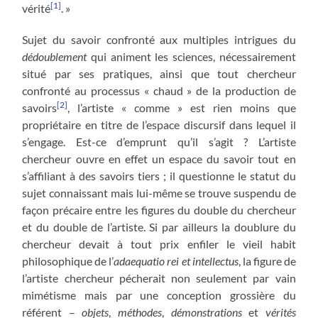
[1]
vérité
. »
Sujet du savoir confronté aux multiples intrigues du
dédoublement
qui animent les sciences, nécessairement
situé par ses pratiques, ainsi que tout chercheur
confronté au processus « chaud » de la production de
[2]
savoirs
, l’artiste « comme » est rien moins que
propriétaire en titre de l’espace discursif dans lequel il
s’engage. Est-ce d’emprunt qu’il s’agit ? L’artiste
chercheur ouvre en effet un espace du savoir tout en
s’affiliant à des savoirs tiers ; il questionne le statut du
sujet connaissant mais lui-même se trouve suspendu de
façon précaire entre les figures du double du chercheur
et du double de l’artiste. Si par ailleurs la doublure du
chercheur devait à tout prix enfiler le vieil habit
philosophique de l’
adaequatio rei et intellectus
, la figure de
l’artiste chercheur pécherait non seulement par vain
mimétisme mais par une conception grossière du
référent –
objets
,
méthodes
,
démonstrations
et
vérités