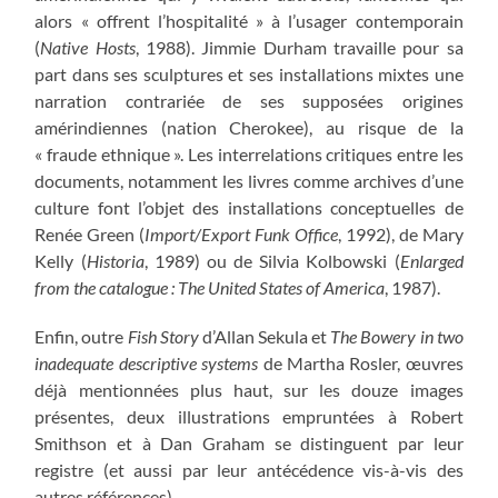
alors « offrent l’hospitalité » à l’usager contemporain
(
Native Hosts
, 1988). Jimmie Durham travaille pour sa
part dans ses sculptures et ses installations mixtes une
narration contrariée de ses supposées origines
amérindiennes (nation Cherokee), au risque de la
« fraude ethnique ». Les interrelations critiques entre les
documents, notamment les livres comme archives d’une
culture font l’objet des installations conceptuelles de
Renée Green (
Import/Export Funk Office
, 1992), de Mary
Kelly (
Historia
, 1989) ou de Silvia Kolbowski (
Enlarged
from the catalogue : The United States of America
, 1987).
Enfin, outre
Fish Story
d’Allan Sekula et
The Bowery in two
inadequate descriptive systems
de Martha Rosler, œuvres
déjà mentionnées plus haut, sur les douze images
présentes, deux illustrations empruntées à Robert
Smithson et à Dan Graham se distinguent par leur
registre (et aussi par leur antécédence vis-à-vis des
autres références).