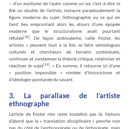
– d’un exotisme de l’
autre
comme un
soi
, c’est-à-dire
in
fine
un double de l’artiste, restaure paradoxalement la
figure moderne du sujet, l’ethnographie ou ce qui en
tient lieu empruntant alors les atours d’une épopée
moderne que le structuralisme avait pourtant
[18]
réfutée
. De façon ambivalente, raille Foster, les
artistes « peuvent tout à la fois se faire sémiologues
culturels et chercheurs de terrains contextuels,
continuer et condamner la théorie critique, relativiser et
[19]
réactiver le sujet
. » En somme, il retourne ici d’une
« position impossible » nimbée d’historicisme et
d’idéologie spontanée du savant.
3. La parallaxe de l’artiste
ethnographe
L’article de Foster n’en reste toutefois pas là. Notons
d’abord que la « translation disciplinaire » penche non
pas du côté de l’anthropologie ou de l’ethnologie, mais