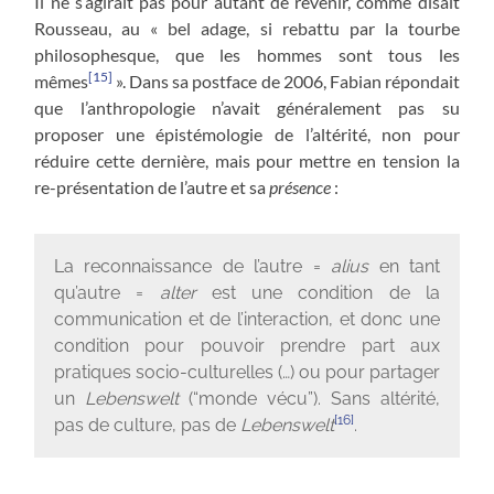
Il ne s’agirait pas pour autant de revenir, comme disait
Rousseau, au « bel adage, si rebattu par la tourbe
philosophesque, que les hommes sont tous les
[15]
mêmes
». Dans sa postface de 2006, Fabian répondait
que l’anthropologie n’avait généralement pas su
proposer une épistémologie de l’altérité, non pour
réduire cette dernière, mais pour mettre en tension la
re-présentation de l’autre et sa
présence
:
La reconnaissance de l’autre =
alius
en tant
qu’autre =
alter
est une condition de la
communication et de l’interaction, et donc une
condition pour pouvoir prendre part aux
pratiques socio-culturelles (…) ou pour partager
un
Lebenswelt
(“monde vécu”). Sans altérité,
[16]
pas de culture, pas de
Lebenswelt
.