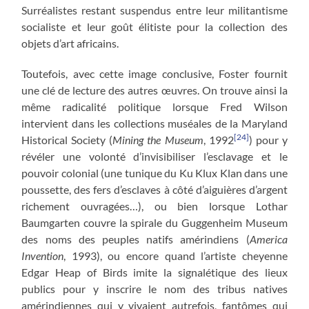
Surréalistes restant suspendus entre leur militantisme
socialiste et leur goût élitiste pour la collection des
objets d’art africains.
Toutefois, avec cette image conclusive, Foster fournit
une clé de lecture des autres œuvres. On trouve ainsi la
même radicalité politique lorsque Fred Wilson
intervient dans les collections muséales de la Maryland
[24]
Historical Society (
Mining the Museum
, 1992
) pour y
révéler une volonté d’invisibiliser l’esclavage et le
pouvoir colonial (une tunique du Ku Klux Klan dans une
poussette, des fers d’esclaves à côté d’aiguières d’argent
richement ouvragées…), ou bien lorsque Lothar
Baumgarten couvre la spirale du Guggenheim Museum
des noms des peuples natifs amérindiens (
America
Invention
, 1993), ou encore quand l’artiste cheyenne
Edgar Heap of Birds imite la signalétique des lieux
publics pour y inscrire le nom des tribus natives
amérindiennes qui y vivaient autrefois, fantômes qui