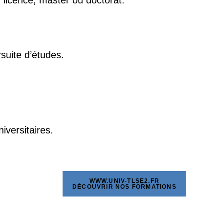
n licence, master ou doctorat.
suite d’études.
iversitaires.
WWW.UNIV-TLSE2.FR
DÉCOUVRIR NOS FORMATIONS