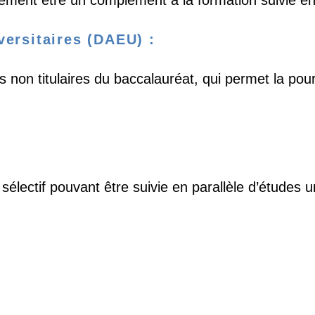
galement être un complément à la formation suivie e
versitaires (DAEU) :
non titulaires du baccalauréat, qui permet la pour
lectif pouvant être suivie en parallèle d’études un