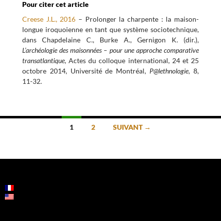
Pour citer cet article
Creese J.L., 2016
– Prolonger la charpente : la maison-
longue iroquoienne en tant que système sociotechnique,
dans Chapdelaine C., Burke A., Gernigon K. (dir.),
L’archéologie des maisonnées – pour une approche comparative
transatlantique
, Actes du colloque international, 24 et 25
octobre 2014, Université de Montréal,
P@lethnologie
, 8,
11-32.
NAVIGATION
1
2
SUIVANT →
DES
ARTICLES