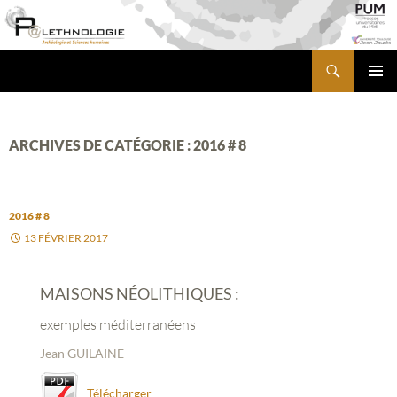
Aller
au
contenu
Recherche
PALETHNOLOGIE
MENU
PRINCI
ARCHIVES DE CATÉGORIE : 2016 # 8
2016 # 8
13 FÉVRIER 2017
MAISONS NÉOLITHIQUES :
exemples méditerranéens
Jean GUILAINE
Télécharger