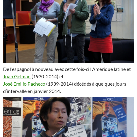
De l’espagnol à nouveau avec cette fois-ci l’Amérique latine et
Juan Gelman
(1930-2014) et
José Emilio Pacheco
(1939-2014) décédés à quelques jours
d’intervalle en janvier 2014.