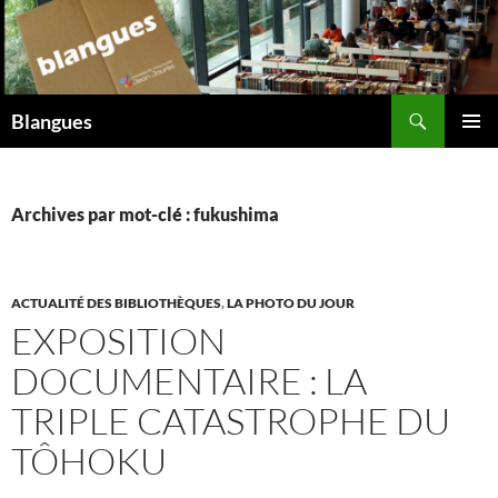
Aller
au
contenu
Recherche
Blangues
MENU
PRINCI
Archives par mot-clé : fukushima
ACTUALITÉ DES BIBLIOTHÈQUES
,
LA PHOTO DU JOUR
EXPOSITION
DOCUMENTAIRE : LA
TRIPLE CATASTROPHE DU
TÔHOKU