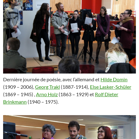
Dernière journée de poésie, avec l’allemand et
Hilde Domin
(1909 – 2006)
,
Georg Trakl
(1887-1914)
,
Else Lasker-Schüler
(1869 – 1945)
,
Arno Holz
(1863 – 1929) et
Rolf Dieter
Brinkmann
(1940 – 1975)
.