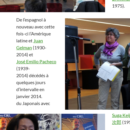
1975)
.
De l’espagnol à
nouveau avec cette
fois-ci l’Amérique
latine et
Juan
Gelman
(1930-
2014) et
José Emilio Pacheco
(1939-
2014) décédés à
quelques jours
d’intervalle en
janvier 2014.
du Japonais avec
Suga Kei
次郎
(195