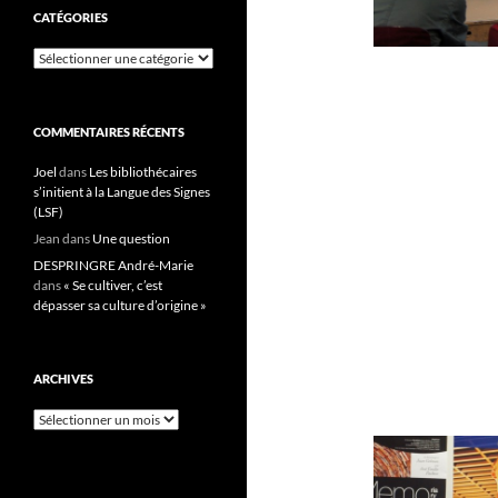
CATÉGORIES
Catégories
COMMENTAIRES RÉCENTS
Joel
dans
Les bibliothécaires
s’initient à la Langue des Signes
(LSF)
Jean
dans
Une question
DESPRINGRE André-Marie
dans
« Se cultiver, c’est
dépasser sa culture d’origine »
ARCHIVES
Archives