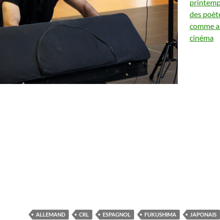
printem
des poèt
comme a
cinéma
ALLEMAND
CRL
ESPAGNOL
FUKUSHIMA
JAPONAIS