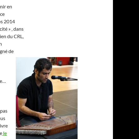
inir en
ce
ps 2014
cité » , dans
dien du CRL,
n
gné de
ne…
 pas
ous
ivre
re
le