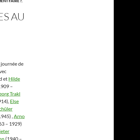
ENT FAIRE ?
,
ES AU
 journée de
vec
d et
Hilde
1909 –
org Trakl
914)
,
Else
chüler
1945)
,
Arno
63 – 1929)
ieter
nn
(1940 –