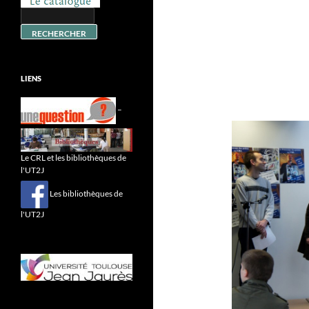
LIENS
–
Le CRL et les bibliothèques de
l'UT2J
Les bibliothèques de
l'UT2J