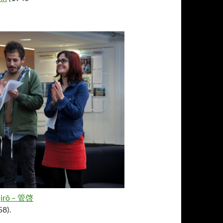
jirô – 管啓
8).