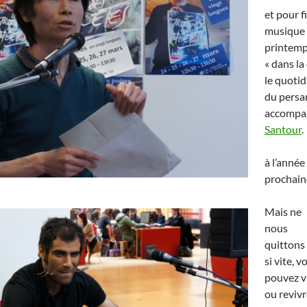
et pour f
musique 
printem
« dans la 
le quoti
du persa
accompa
Santour
.
à l’année
prochai
Mais ne
nous
quittons
si vite, v
pouvez v
ou reviv