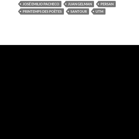
JOSÉ EMILIO PACHECO
JUAN GELMAN
PERSAN
PRINTEMPS DES POÈTES
SANTOUR
UTM