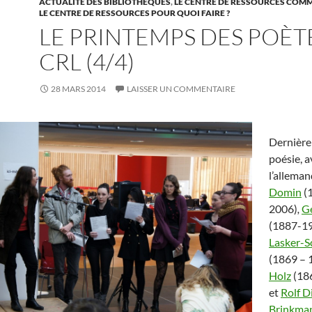
ACTUALITÉ DES BIBLIOTHÈQUES
,
LE CENTRE DE RESSOURCES COMM
LE CENTRE DE RESSOURCES POUR QUOI FAIRE ?
LE PRINTEMPS DES POÈT
CRL (4/4)
28 MARS 2014
LAISSER UN COMMENTAIRE
Dernière
poésie, a
l’alleman
Domin
(
2006)
,
Ge
(1887-1
Lasker-S
(1869 – 
Holz
(18
et
Rolf D
Brinkma