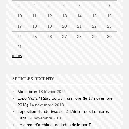
3
4
5
6
7
8
9
10
11
12
13
14
15
16
17
18
19
20
21
22
23
24
25
26
27
28
29
30
31
« Fév
ARTICLES RÉCENTS
Matin brun
13 février 2024
Expo Val//z / Ritay Soro / Passiflore (le 17 novembre
2018)
14 novembre 2018
Exposition Hundertwasser à l’Atelier des Lumières,
Paris
14 novembre 2018
Le décor d’architecture industrielle par F.