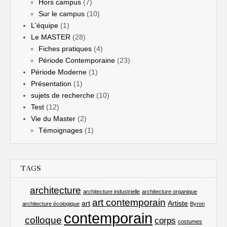
Hors campus
(7)
Sur le campus
(10)
L'équipe
(1)
Le MASTER
(28)
Fiches pratiques
(4)
Période Contemporaine
(23)
Période Moderne
(1)
Présentation
(1)
sujets de recherche
(10)
Test
(12)
Vie du Master
(2)
Témoignages
(1)
TAGS
architecture
architecture industrielle
architecture organique
art contemporain
art
Artiste
architecture écologique
Byron
contemporain
colloque
corps
costumes