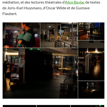
médiation, et des lectures théatrales d’
Alice Baylac
de textes
de Joris-Karl Huysmans, d’Oscar Wilde et de Gustave
Flaubert.