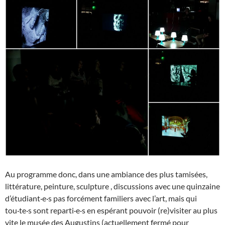
Au programme donc, dans une ambiance des plus tamisées,
littérature, peinture, sculpture , discussions avec une quinzaine
d’étudiant·e·s pas forcément familiers avec l’art, mais qui
tou·te·s sont reparti·e·s en espérant pouvoir (re)visiter au plus
vite le musée des Augustins (actuellement fermé pour