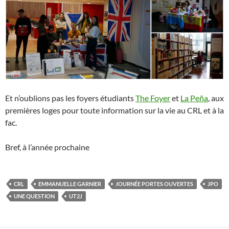
Et n’oublions pas les foyers étudiants
The Foyer
et
La Peña
, aux
premières loges pour toute information sur la vie au CRL et à la
fac.
Bref, à l’année prochaine
CRL
EMMANUELLE GARNIER
JOURNÉE PORTES OUVERTES
JPO
UNE QUESTION
UT2J