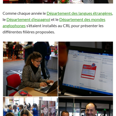
Comme chaque année le
Département des langues étrangères
,
le
Département d’espagnol
et le
Département des mondes
anglophones
s’étaient installés au CRL pour présenter les
différentes filières proposées.