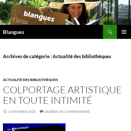
Aller
au
contenu
Recherche
Blangues
MENU
PRINCI
Archives de catégorie : Actualité des bibliothèques
ACTUALITÉ DES BIBLIOTHÈQUES
COLPORTAGE ARTISTIQUE
EN TOUTE INTIMITÉ
13 FÉVRIER 2020
LAISSER UN COMMENTAIRE