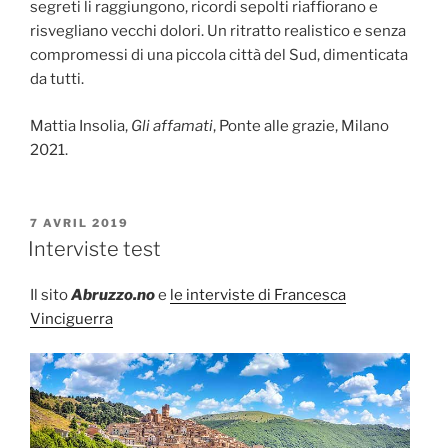
segreti li raggiungono, ricordi sepolti riaffiorano e
risvegliano vecchi dolori. Un ritratto realistico e senza
compromessi di una piccola città del Sud, dimenticata
da tutti.
Mattia Insolia,
Gli affamati
, Ponte alle grazie, Milano
2021.
PUBLIÉ
7 AVRIL 2019
LE
Interviste test
Il sito
Abruzzo.no
e
le interviste di Francesca
Vinciguerra