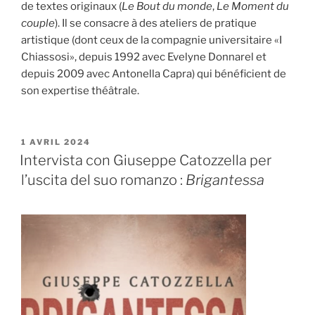
de textes originaux (
Le Bout du monde
,
Le Moment du
couple
). Il se consacre à des ateliers de pratique
artistique (dont ceux de la compagnie universitaire «I
Chiassosi», depuis 1992 avec Evelyne Donnarel et
depuis 2009 avec Antonella Capra) qui bénéficient de
son expertise théâtrale.
PUBLIÉ
1 AVRIL 2024
LE
Intervista con Giuseppe Catozzella per
l’uscita del suo romanzo :
Brigantessa