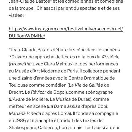
Jean-Claude Bastos* et les comédiennes et comédiens
de la troupe I Chiassosi parlent du spectacle et de ses
visées :
https://www.instagram.com/festivaluniverscenes/reel/
DUiRomWDMHc/
*Jean-Claude Bastos débute la scène dans les années
e
70 avec une approche de textes religieux du X
siècle
(
Hroswitha
, avec Clara Malraux) et des performances
au Musée d’Art Moderne de Paris. Il collabore pendant
une dizaine d’années avec le Centre Dramatique de
Toulouse comme comédien (
La Vie de Galilée
de
Brecht,
Le
Révizor
de Gogol), comme scénographe
(
L’Avare
de Molière,
La Musica
de Duras), comme
metteur en scène (
La Dame assise
d’après Copi,
Mariana Pineda
d’après Lorca). Il fonde sa compagnie
en 1986 et il a adapté et traduit des textes de
Shakespeare, Calderon, Lorca, mais il est aussi auteur