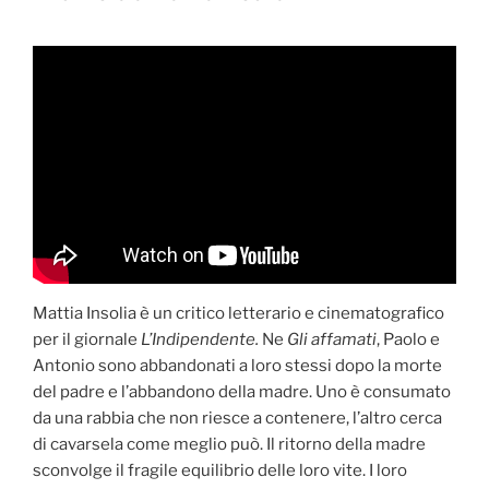
il
«giallo»
non
è
una
canzone
d’amore »
Mattia Insolia è un critico letterario e cinematografico
per il giornale
L’Indipendente.
Ne
Gli affamati
, Paolo e
Antonio sono abbandonati a loro stessi dopo la morte
del padre e l’abbandono della madre. Uno è consumato
da una rabbia che non riesce a contenere, l’altro cerca
di cavarsela come meglio può. Il ritorno della madre
sconvolge il fragile equilibrio delle loro vite. I loro