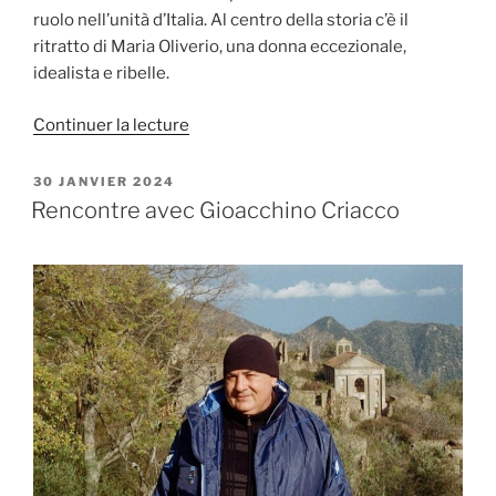
ruolo nell’unità d’Italia. Al centro della storia c’è il
ritratto di Maria Oliverio, una donna eccezionale,
idealista e ribelle.
de
Continuer la lecture
« Intervista
con
PUBLIÉ
30 JANVIER 2024
LE
Giuseppe
Rencontre avec Gioacchino Criacco
Catozzella
per
l’uscita
del
suo
romanzo
:
Brigantessa
»