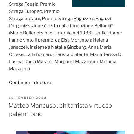
Strega Poesia, Premio
Strega Europeo, Premio
Strega Giovani, Premio Strega Ragazze e Ragazzi.
L’organizzazione è retta dalla fondazione Bellonci*
(Maria Bellonci vinse il premio nel 1986). Undici donne
hanno vinto il premio, da Elsa Morante a Helena
Janeczek, insieme a Natalia Ginzburg, Anna Maria
Ortese, Lalla Romano, Fausta Cialente, Maria Teresa Di
Lascia, Dacia Maraini, Margaret Mazzantini, Melania
Mazzucco.
de
Continuer la lecture
« Il
Premio
PUBLIÉ
16 FÉVRIER 2022
LE
Strega
Matteo Mancuso : chitarrista virtuoso
2023 »
palermitano