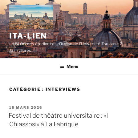
Aller
au
contenu
principal
ITA-LIEN
Le BLOG des étudiant·es d'italien de l'Université Toulouse 2
Jean Jaurès
Menu
CATÉGORIE :
INTERVIEWS
PUBLIÉ
18 MARS 2026
LE
Festival de théâtre universitaire : «I
Chiassosi» à La Fabrique