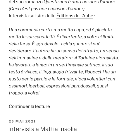
del suo romanzo
Questa non è una canzone d’amore
(Ceci n’est pas une chanson d’amour).
Intervista sul sito delle
Éditions de l’Aube
:
Una commedia certo, ma molto cupa, ed è piaciuta
molto la sua causticità. È divertente, a volte al limite
della farsa. È sgradevole : acida quanto si può
desiderare. L’autore ha un senso del ritratto, un senso
dell’immagine e della metafora. All’origine giornalista,
ha lavorato a lungo in un settimanale satirico. Il suo
testo è vivace, il linguaggio frizzante, Robecchi ha un
gusto per le parole e le formule, gioca volentieri con
ossimori, iperboli, espressioni paradossali, quasi
troppo, a volte!
de
Continuer la lecture
« Alessandro
Robecchi
PUBLIÉ
25 MAI 2021
LE
:
Intervista a Mattia Insolia