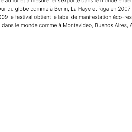
pe au fur et à mesure et s’exporte dans le monde entie
our du globe comme à Berlin, La Haye et Riga en 2007 
9 le festival obtient le label de manifestation éco-resp
t dans le monde comme à Montevideo, Buenos Aires, Am