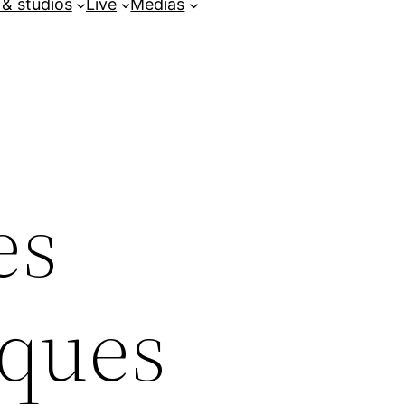
 & studios
Live
Médias
es
iques