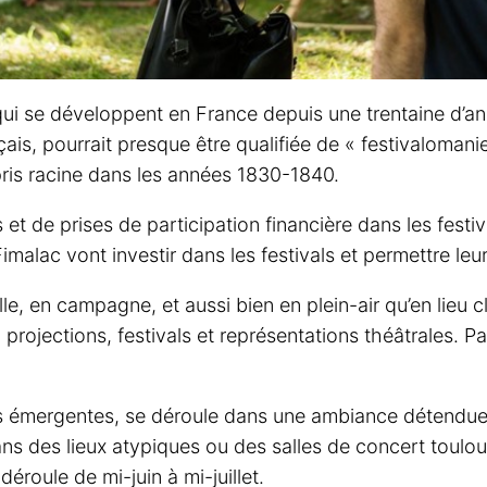
ui se développent en France depuis une trentaine d’ann
ais, pourrait presque être qualifiée de « festivalomani
 pris racine dans les années 1830-1840.
t de prises de participation financière dans les festi
alac vont investir dans les festivals et permettre leu
e, en campagne, et aussi bien en plein-air qu’en lieu 
projections, festivals et représentations théâtrales. P
émergentes, se déroule dans une ambiance détendue en p
ans des lieux atypiques ou des salles de concert toul
éroule de mi-juin à mi-juillet.