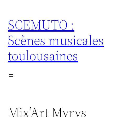
Aller
au
SCEMUTO :
contenu
Scènes musicales
toulousaines
Mix’Art Myrys