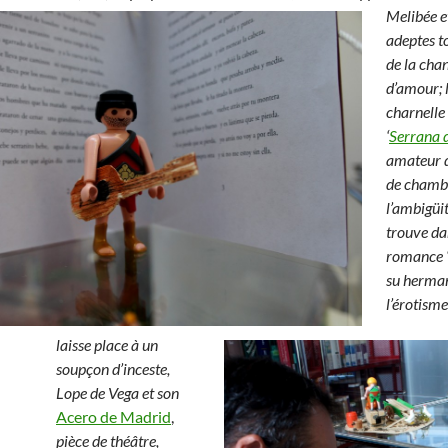
Melibée e
adeptes t
de la cha
d’amour; l
charnelle 
‘
Serrana d
amateur 
de chambr
l’ambigüit
trouve da
romance 
su herman
l’érotisme
laisse place à un
soupçon d’inceste,
Lope de Vega et son
Acero de Madrid
,
pièce de théâtre,