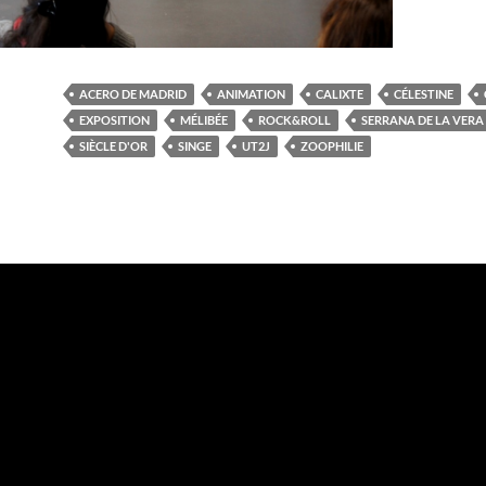
ACERO DE MADRID
ANIMATION
CALIXTE
CÉLESTINE
EXPOSITION
MÉLIBÉE
ROCK&ROLL
SERRANA DE LA VERA
SIÈCLE D'OR
SINGE
UT2J
ZOOPHILIE