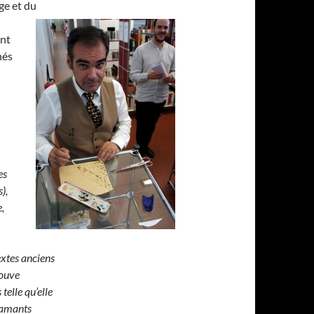
e et du
nt
nés
es
),
,
extes anciens
rouve
telle qu’elle
 amants