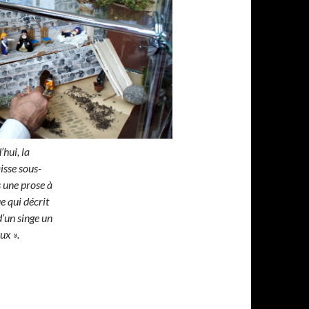
hui, la
aisse sous-
 une prose à
ue qui décrit
d’un singe un
ux ».