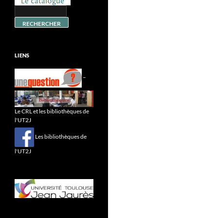
LIENS
–
Le CRL et les bibliothèques de
l'UT2J
Les bibliothèques de
l'UT2J