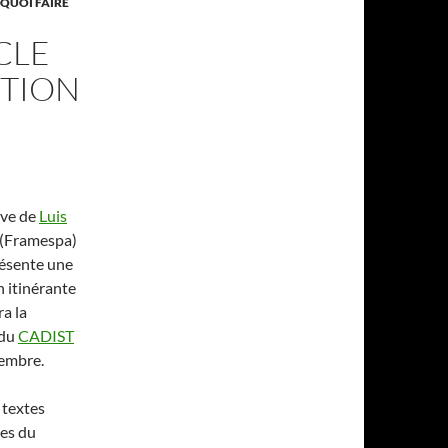
 QUOI FAIRE
CLE
ITION
tive de
Luis
(Framespa)
ésente une
n itinérante
a la
 du
CADIST
cembre.
textes
es du