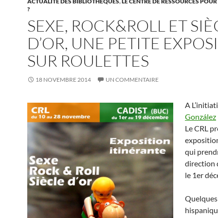
ACTUALITÉ DES BIBLIOTHÈQUES
,
LE CENTRE DE RESSOURCES POUR
?
SEXE, ROCK&ROLL ET SIÈ
D’OR, UNE PETITE EXPOS
SUR ROULETTES
18 NOVEMBRE 2014
UN COMMENTAIRE
A L’initia
González
Le CRL pr
expositio
qui prendr
direction
le 1er dé
Quelques 
hispaniqu