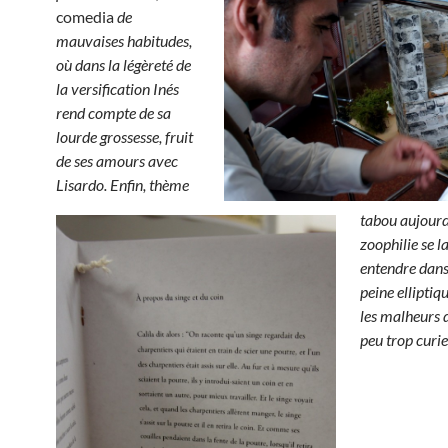
comedia
de
mauvaises habitudes,
où dans la légèreté de
la versification Inés
rend compte de sa
lourde grossesse, fruit
de ses amours avec
Lisardo.
Enfin, thème
tabou aujourd’
zoophilie se l
entendre dans
peine elliptiq
les malheurs 
peu trop curie