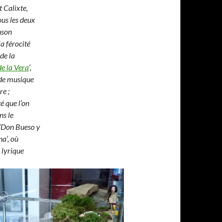
t Calixte,
ous les deux
nson
a férocité
de la
e la Vera
‘,
de musique
e ;
é que l’on
ns le
‘Don Bueso y
a’, où
 lyrique