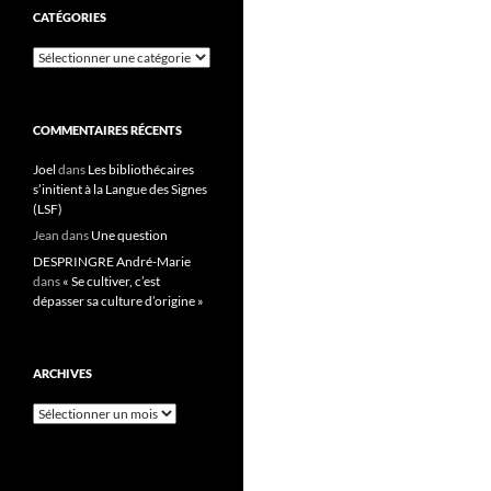
CATÉGORIES
Catégories
COMMENTAIRES RÉCENTS
Joel
dans
Les bibliothécaires
s’initient à la Langue des Signes
(LSF)
Jean
dans
Une question
DESPRINGRE André-Marie
dans
« Se cultiver, c’est
dépasser sa culture d’origine »
ARCHIVES
Archives